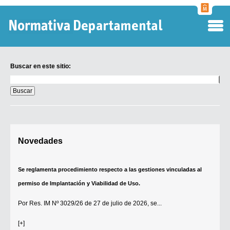
Normati
Departa
Buscar en este sitio:
Buscar
en
este
sitio:
Digesto Departamental
Novedades
TOBEFU
TOTID
Se reglamenta procedimiento respecto a las gestiones vinculadas al
Régimen Punitivo Departamental
permiso de Implantación y Viabilidad de Uso.
Buscar fuentes
Por
Res. IM Nº 3029/26
de 27 de julio de 2026, se...
Contacto
[+]