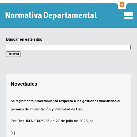
Normati
Departa
Buscar en este sitio:
Buscar
en
este
sitio:
Digesto Departamental
Novedades
TOBEFU
TOTID
Se reglamenta procedimiento respecto a las gestiones vinculadas al
Régimen Punitivo Departamental
permiso de Implantación y Viabilidad de Uso.
Buscar fuentes
Por
Res. IM Nº 3029/26
de 27 de julio de 2026, se...
Contacto
[+]