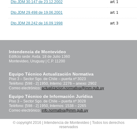
Dto.JDM 30.147 de 23.12.2002
art. 1
Dto.JDM 29.498 de 19.06.2001
art. 1
Dto.JDM 28.242 de 16.09.1998
art. 3
Intendencia de Montevideo
Edificio sede: Avda. 18 de Julio 1360
Montevideo, Uruguay | C.P. 11200
Equipo Técnico Actualización Normativa
Piso 3 – Sector Sgo. de Chile – puerta nº 3023
Teléfono: [598 - 2] 1950, Interno: 2276 – anexo: 2902
Correo electrónico:
actualizacion.normativa@imm.gub.uy
Equipo Técnico de Información Jurídica
Piso 3 – Sector Sgo. de Chile – puerta nº 3028
Teléfono: [598 - 2] 1950, Internos: 1538 – 2265
Correo electrónico:
info.normativa@imm.gub.uy
© copyright 2016 | Intendencia de Montevideo | Todos los derechos
reservados