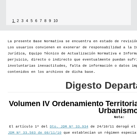
1
2
3
4
5
6
7
8
9
10
La presente Base Normativa se encuentra en estado de revisió
Los usuarios convienen en exonerar de responsabilidad a la I
Jurídica, Equipo Técnico de Actualización Normativa e Inform
perjuicio, directo o indirecto que eventualmente puedan sufr
involuntarias inexactitudes, falta de información o datos im
contenidos en los archivos de dicha base.
Digesto Depar
Volumen IV Ordenamiento Territoria
Urbanismo
Nota:
El artículo 1º del
Dto. JDM Nº 33.934
de 24/10/11 derogó e
JDM Nº 33.583 de 08/11/10
que establecían un régimen especia