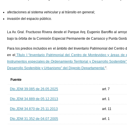
afectaciones al sistema vehicular y al tránsito en general;
invasión del espacio público.
La Av. Gral. Fructuoso Rivera desde el Parque Arq. Eugenio Baroffio al arro
bajo la órbita de la Comisión Especial Permanente de Carrasco y Punta Gord
Para los predios incluidos en el ámbito del Inventario Patrimonial del Centro
en el
Título I “Inventario Patrimonial del Centro de Montevideo y áreas de pro
Instrumentos especiales de Ordenamiento Territorial y Desarrollo Sostenible” 
Desarrollo Sostenible y Urbanismo” del Digesto Departamental.
”.
Fuente
Dto.JDM 39.085 de 26.05.2025
art. 7
Dto.JDM 34.889 de 05.12.2013
art. 1
Dto.JDM 34.870 de 25.11.2013
art. 11
Dto.JDM 31.352 de 04.07.2005
art. 1