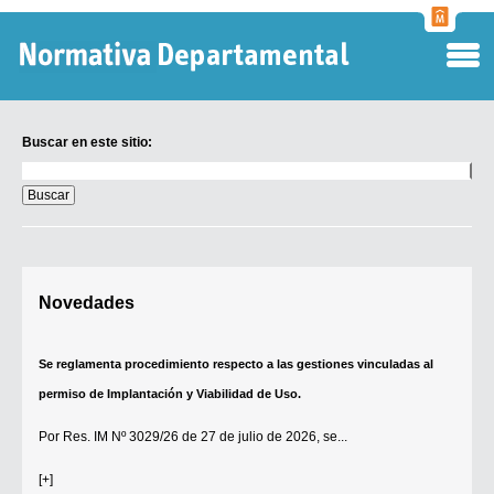
Normati
Departa
Buscar en este sitio:
Buscar
en
este
sitio:
Digesto Departamental
Novedades
TOBEFU
TOTID
Se reglamenta procedimiento respecto a las gestiones vinculadas al
Régimen Punitivo Departamental
permiso de Implantación y Viabilidad de Uso.
Buscar fuentes
Por
Res. IM Nº 3029/26
de 27 de julio de 2026, se...
Contacto
[+]