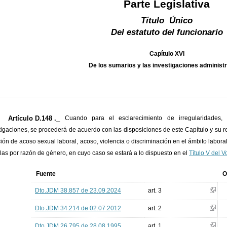
Parte Legislativa
Título Único
Del estatuto del funcionario
Capítulo XVI
De los sumarios y las investigaciones administ
Artículo D.148 ._
Cuando para el esclarecimiento de irregularidades, 
tigaciones, se procederá de acuerdo con las disposiciones de este Capítulo y su
ción de acoso sexual laboral, acoso, violencia o discriminación en el ámbito laboral
las por razón de género, en cuyo caso se estará a lo dispuesto en el
Título V del 
Fuente
O
Dto.JDM 38.857 de 23.09.2024
art. 3
Dto.JDM 34.214 de 02.07.2012
art. 2
Dto.JDM 26.795 de 28.08.1995
art. 1