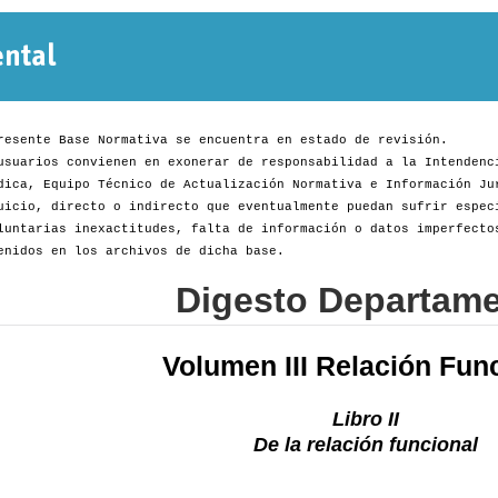
Normativa
Departamental
resente Base Normativa se encuentra en estado de revisión.
usuarios convienen en exonerar de responsabilidad a la Intendenc
dica, Equipo Técnico de Actualización Normativa e Información Ju
uicio, directo o indirecto que eventualmente puedan sufrir espec
luntarias inexactitudes, falta de información o datos imperfecto
enidos en los archivos de dicha base.
Digesto Departame
Volumen III Relación Fun
Libro II
De la relación funcional