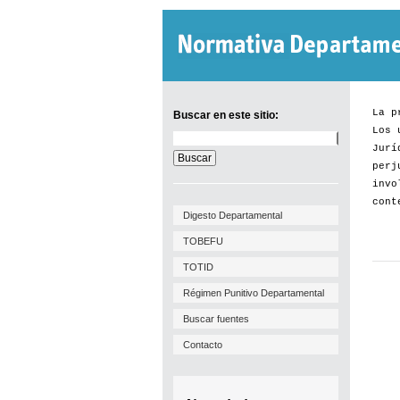
La p
Buscar en este sitio:
Los 
Buscar
Jurí
en
este
perj
sitio:
invo
cont
Digesto Departamental
TOBEFU
TOTID
Régimen Punitivo Departamental
Buscar fuentes
Contacto