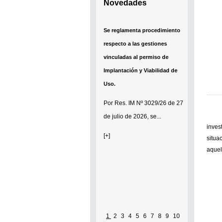
Novedades
Se reglamenta procedimiento
respecto a las gestiones
vinculadas al permiso de
Implantación y Viabilidad de
Uso.
Por
Res. IM Nº 3029/26
de 27
de julio de 2026, se...
inves
[+]
situa
aquel
1
2
3
4
5
6
7
8
9
10