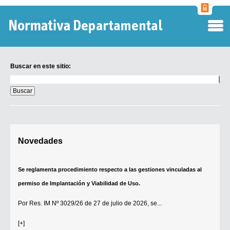
Normati
Departa
Buscar en este sitio:
Buscar
en
este
sitio:
Digesto Departamental
Novedades
TOBEFU
TOTID
Se reglamenta procedimiento respecto a las gestiones vinculadas al
Régimen Punitivo Departamental
permiso de Implantación y Viabilidad de Uso.
Buscar fuentes
Por
Res. IM Nº 3029/26
de 27 de julio de 2026, se...
Contacto
[+]