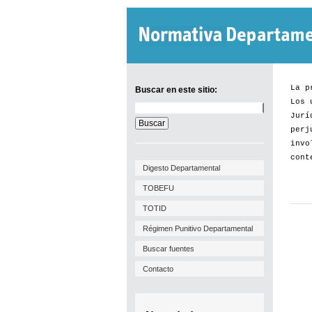
La p
Buscar en este sitio:
Los 
Buscar
Jurí
en
este
perj
sitio:
invo
cont
Digesto Departamental
TOBEFU
TOTID
Régimen Punitivo Departamental
Buscar fuentes
Contacto