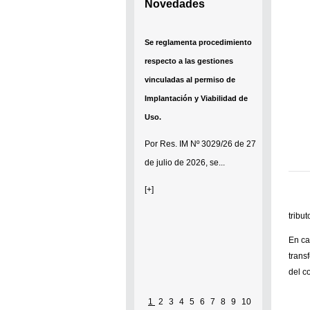
Novedades
Se reglamenta procedimiento
respecto a las gestiones
vinculadas al permiso de
Implantación y Viabilidad de
Uso.
Por
Res. IM Nº 3029/26
de 27
de julio de 2026, se...
[+]
tribu
En ca
trans
del c
1
2
3
4
5
6
7
8
9
10