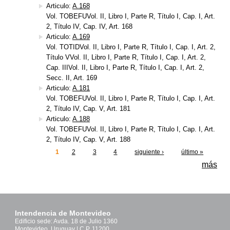
Articulo:
A.168
Vol. TOBEFUVol. II, Libro I, Parte R, Título I, Cap. I, Art.
2, Título IV, Cap. IV, Art. 168
Articulo:
A.169
Vol. TOTIDVol. II, Libro I, Parte R, Título I, Cap. I, Art. 2,
Título VVol. II, Libro I, Parte R, Título I, Cap. I, Art. 2,
Cap. IIIVol. II, Libro I, Parte R, Título I, Cap. I, Art. 2,
Secc. II, Art. 169
Articulo:
A.181
Vol. TOBEFUVol. II, Libro I, Parte R, Título I, Cap. I, Art.
2, Título IV, Cap. V, Art. 181
Articulo:
A.188
Vol. TOBEFUVol. II, Libro I, Parte R, Título I, Cap. I, Art.
2, Título IV, Cap. V, Art. 188
1
2
3
4
siguiente ›
último »
Páginas
más
Intendencia de Montevideo
Edificio sede: Avda. 18 de Julio 1360
Montevideo, Uruguay | C.P. 11200