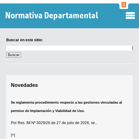
Normati
Departa
Buscar en este sitio:
Buscar
en
este
sitio:
Digesto Departamental
Novedades
TOBEFU
TOTID
Se reglamenta procedimiento respecto a las gestiones vinculadas al
Régimen Punitivo Departamental
permiso de Implantación y Viabilidad de Uso.
Buscar fuentes
Por
Res. IM Nº 3029/26
de 27 de julio de 2026, se...
Contacto
[+]