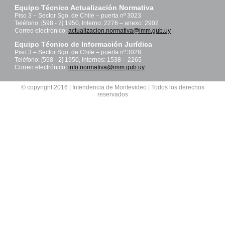
Equipo Técnico Actualización Normativa
Piso 3 – Sector Sgo. de Chile – puerta nº 3023
Teléfono: [598 - 2] 1950, Interno: 2276 – anexo: 2902
Correo electrónico:
actualizacion.normativa@imm.gub.uy
Equipo Técnico de Información Jurídica
Piso 3 – Sector Sgo. de Chile – puerta nº 3028
Teléfono: [598 - 2] 1950, Internos: 1538 – 2265
Correo electrónico:
info.normativa@imm.gub.uy
© copyright 2016 | Intendencia de Montevideo | Todos los derechos
reservados