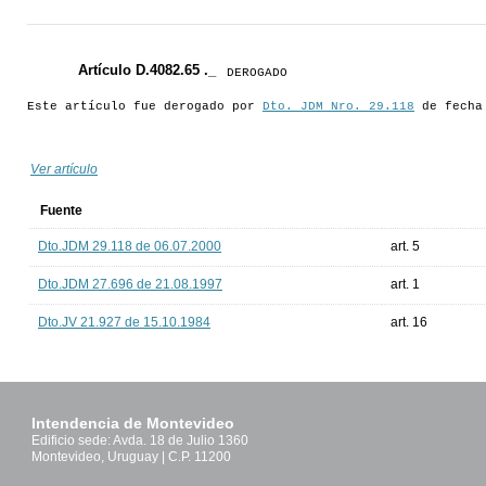
Artículo D.4082.65 ._
DEROGADO
Este artículo fue derogado por
Dto. JDM Nro. 29.118
de fecha 
Ver artículo
Fuente
Dto.JDM 29.118 de 06.07.2000
art. 5
Dto.JDM 27.696 de 21.08.1997
art. 1
Dto.JV 21.927 de 15.10.1984
art. 16
Intendencia de Montevideo
Edificio sede: Avda. 18 de Julio 1360
Montevideo, Uruguay | C.P. 11200