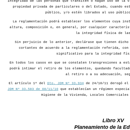
integridad de las personas que transiten o hagan uso de la v
propiedad privada de particulares o del Estado, cuando es
público, y/o estén librados al uso públic
La reglamentación podrá establecer los elementos cuya ins
altura, composición o, en general, por cualquier caracterís
la integridad física de la
Sin perjuicio de lo anterior, declárase que tienen dicho
cortantes de acuerdo a la reglamentación referida, con
significativo para la integridad fís
En todos los casos en que se constaten transgresiones a est
podrá intimar el retiro de los elementos, quedando facultad
al retiro o a su adecuación, se
El artículo 1º del
Dto. JDM Nº 33.934
de 24/10/11 derogó e
JDM Nº 33.583 de 08/11/10
que establecían un régimen especia
Higiene de la Vivienda, Locales Comerciales
Libro XV
Planeamiento de la Edi