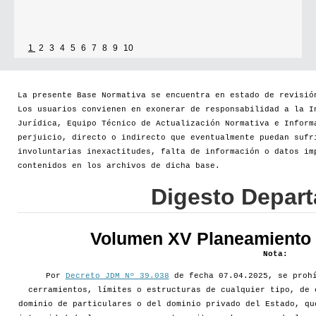
1
2
3
4
5
6
7
8
9
10
La presente Base Normativa se encuentra en estado de revisió
Los usuarios convienen en exonerar de responsabilidad a la I
Jurídica, Equipo Técnico de Actualización Normativa e Inform
perjuicio, directo o indirecto que eventualmente puedan sufr
involuntarias inexactitudes, falta de información o datos im
contenidos en los archivos de dicha base.
Digesto Depar
Volumen XV Planeamiento d
Nota:
Por
Decreto JDM Nº 39.038
de fecha 07.04.2025, se prohí
cerramientos, límites o estructuras de cualquier tipo, de 
dominio de particulares o del dominio privado del Estado, qu