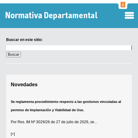
Normati
Departa
Buscar en este sitio:
Buscar
en
este
sitio:
Digesto Departamental
Novedades
TOBEFU
TOTID
Se reglamenta procedimiento respecto a las gestiones vinculadas al
Régimen Punitivo Departamental
permiso de Implantación y Viabilidad de Uso.
Buscar fuentes
Por
Res. IM Nº 3029/26
de 27 de julio de 2026, se...
Contacto
[+]