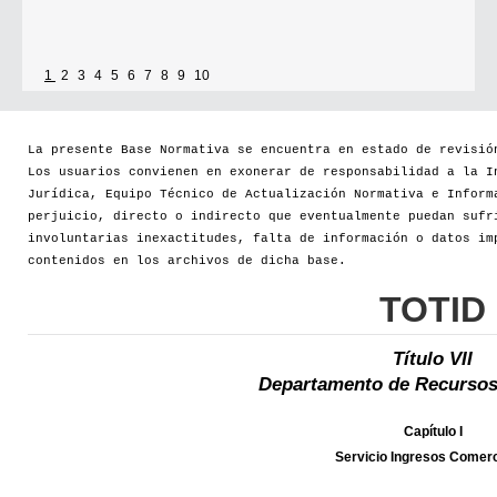
1
2
3
4
5
6
7
8
9
10
La presente Base Normativa se encuentra en estado de revisió
Los usuarios convienen en exonerar de responsabilidad a la I
Jurídica, Equipo Técnico de Actualización Normativa e Inform
perjuicio, directo o indirecto que eventualmente puedan sufr
involuntarias inexactitudes, falta de información o datos im
contenidos en los archivos de dicha base.
TOTID
Título VII
Departamento de Recursos
Capítulo I
Servicio Ingresos Comerc