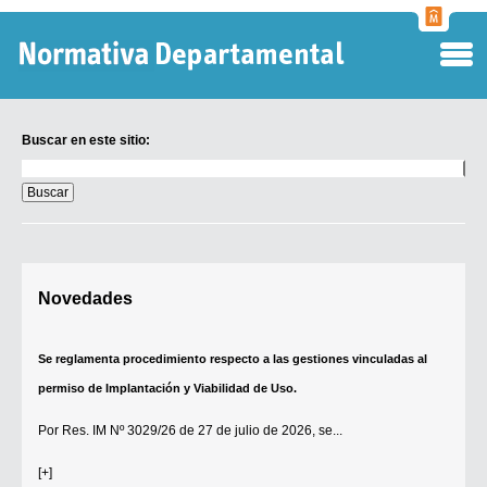
Normati
Departa
Buscar en este sitio:
Buscar
en
este
sitio:
Digesto Departamental
Novedades
TOBEFU
TOTID
Se reglamenta procedimiento respecto a las gestiones vinculadas al
Régimen Punitivo Departamental
permiso de Implantación y Viabilidad de Uso.
Buscar fuentes
Por
Res. IM Nº 3029/26
de 27 de julio de 2026, se...
Contacto
[+]