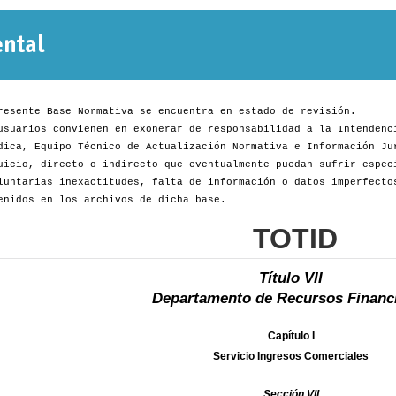
Normativa
Departamental
resente Base Normativa se encuentra en estado de revisión.
usuarios convienen en exonerar de responsabilidad a la Intendenc
dica, Equipo Técnico de Actualización Normativa e Información Ju
uicio, directo o indirecto que eventualmente puedan sufrir espec
luntarias inexactitudes, falta de información o datos imperfecto
enidos en los archivos de dicha base.
TOTID
Título VII
Departamento de Recursos Financ
Capítulo I
Servicio Ingresos Comerciales
Sección VII