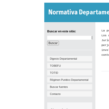
La p
Buscar en este sitio:
Los 
Buscar
Jurí
en
este
perj
sitio:
invo
cont
Digesto Departamental
TOBEFU
TOTID
Régimen Punitivo Departamental
Buscar fuentes
Contacto