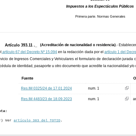
Impuestos a los Espectáculos Públicos
Primera parte. Normas Generales
Artículo 393.11 ._
(Acreditación de nacionalidad o residencia)
.- Establece
l
artículo 67 del Decreto Nº 15.094
en la redacción dada por el
artículo 1 del Decr
rvicio de Ingresos Comerciales y Vehiculares el formulario de declaración jurad
 cédula de identidad, pasaporte u otro documento que acredite la nacionalidad y/o 
Fuente
O
Res.IM 0325/24 de 17.01.2024
num. 1
Res.IM 4483/23 de 18.09.2023
num. 1
a
ota:
*) Ver
artículo 383 del TOTID
.