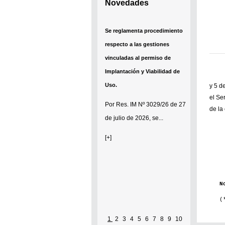
Novedades
Se reglamenta procedimiento
respecto a las gestiones
vinculadas al permiso de
Implantación y Viabilidad de
Uso.
y 5 de
el Se
Por
Res. IM Nº 3029/26
de 27
de la
de julio de 2026, se...
[+]
N
(
1
2
3
4
5
6
7
8
9
10