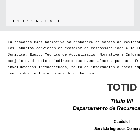
1
2
3
4
5
6
7
8
9
10
La presente Base Normativa se encuentra en estado de revisió
Los usuarios convienen en exonerar de responsabilidad a la I
Jurídica, Equipo Técnico de Actualización Normativa e Inform
perjuicio, directo o indirecto que eventualmente puedan sufr
involuntarias inexactitudes, falta de información o datos im
contenidos en los archivos de dicha base.
TOTID
Título VII
Departamento de Recursos
Capítulo I
Servicio Ingresos Comerc