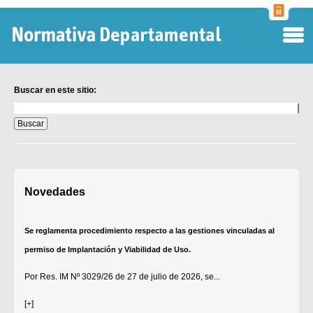
Normati
Departa
Buscar en este sitio:
Buscar
en
este
sitio:
Digesto Departamental
Novedades
TOBEFU
TOTID
Se reglamenta procedimiento respecto a las gestiones vinculadas al
Régimen Punitivo Departamental
permiso de Implantación y Viabilidad de Uso.
Buscar fuentes
Por
Res. IM Nº 3029/26
de 27 de julio de 2026, se...
Contacto
[+]