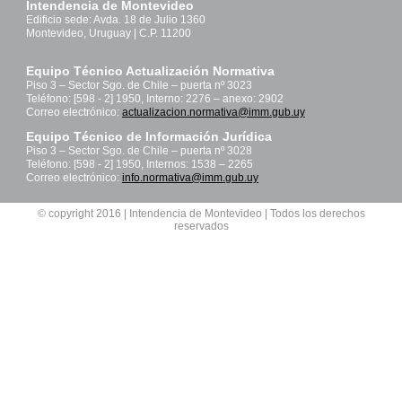
Intendencia de Montevideo
Edificio sede: Avda. 18 de Julio 1360
Montevideo, Uruguay | C.P. 11200
Equipo Técnico Actualización Normativa
Piso 3 – Sector Sgo. de Chile – puerta nº 3023
Teléfono: [598 - 2] 1950, Interno: 2276 – anexo: 2902
Correo electrónico:
actualizacion.normativa@imm.gub.uy
Equipo Técnico de Información Jurídica
Piso 3 – Sector Sgo. de Chile – puerta nº 3028
Teléfono: [598 - 2] 1950, Internos: 1538 – 2265
Correo electrónico:
info.normativa@imm.gub.uy
© copyright 2016 | Intendencia de Montevideo | Todos los derechos
reservados