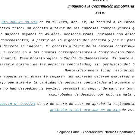
Impuesto a la Contribución Inmobiliaria
Nota:
r
Dto.JDM Nº 38.513
de 29.12.2023, art. 12, se facultó a la Inten
ntivo fiscal un crédito a favor de las empresas contribuyentes q
a mujeres mayores de 45 años, personas trans, personas con disc
odescendientes, a partir de la vigencia del Decreto y por el pla
l Decreto se indican. El crédito a favor de la empresa contribuy
u elección en o las cuentas correspondientes a Contribución Inmo
ercantil, Tasa Bromatológica o Tarifa de Saneamiento. El monto a
salario nominal de las personas contratadas, sin perjuicio del t
Montevideo podrá fijar resolución
a ampararse al presente régimen las empresas deberán demostrar m
ajo que aumentó la cantidad de personas contratadas al momento d
e no han despedido ni enviado personal al seguro de paro en los 
comprobados de despido por notoria mala 
Res.IM Nº 0227/24
de 12 de enero de 2024 se aprobó la reglamenta
artículo 12 del Dto.JDM Nº 38.513
de 29.
Segunda Parte. Exoneraciones. Normas Departamen