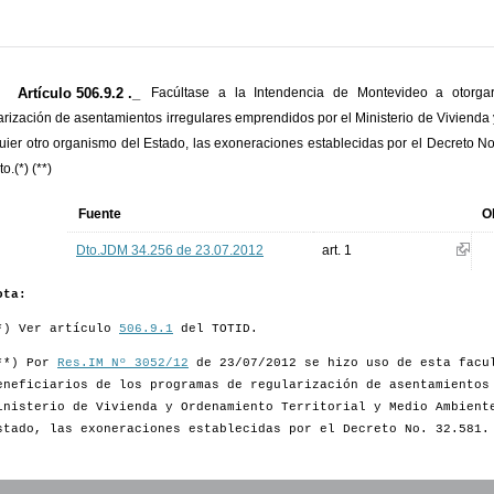
Artículo 506.9.2 ._
Facúltase a la Intendencia de Montevideo a otorga
arización de asentamientos irregulares emprendidos por el Ministerio de Vivienda
uier otro organismo del Estado, las exoneraciones establecidas por el Decreto No
o.(*) (**)
Fuente
O
Dto.JDM 34.256 de 23.07.2012
art. 1
ota:
*) Ver artículo
506.9.1
del TOTID.
**) Por
Res.IM Nº 3052/12
de 23/07/2012 se hizo uso de esta facu
eneficiarios de los programas de regularización de asentamientos
inisterio de Vivienda y Ordenamiento Territorial y Medio Ambient
stado, las exoneraciones establecidas por el Decreto No. 32.581.