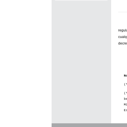
regul
cualq
decret
N
(
(
b
M
E