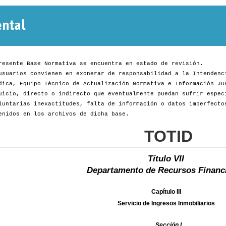
Normativa
Departamental
resente Base Normativa se encuentra en estado de revisión.
usuarios convienen en exonerar de responsabilidad a la Intendenc
dica, Equipo Técnico de Actualización Normativa e Información Ju
uicio, directo o indirecto que eventualmente puedan sufrir espec
luntarias inexactitudes, falta de información o datos imperfecto
enidos en los archivos de dicha base.
TOTID
Título VII
Departamento de Recursos Financ
Capítulo III
Servicio de Ingresos Inmobiliarios
Sección I