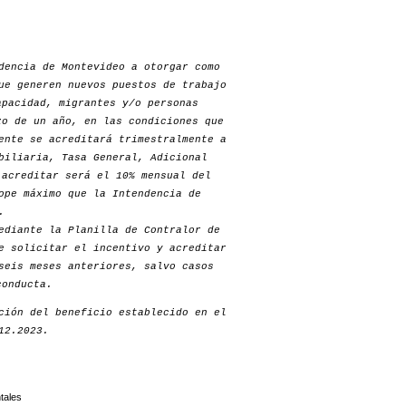
dencia de Montevideo a otorgar como
ue generen nuevos puestos de trabajo
apacidad, migrantes y/o personas
zo de un año, en las condiciones que
ente se acreditará trimestralmente a
biliaria, Tasa General, Adicional
 acreditar será el 10% mensual del
ope máximo que la Intendencia de
.
ediante la Planilla de Contralor de
e solicitar el incentivo y acreditar
seis meses anteriores, salvo casos
conducta.
ción del beneficio establecido en el
12.2023.
tales