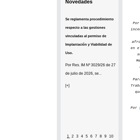
Novedades
Se reglamenta procedimiento
Po
respecto a las gestiones
ince
vinculadas al permiso de
afr
Implantación y Viabilidad de
en e
Uso.
s
M
Por
Res. IM Nº 3029/26
de 27
de julio de 2026, se...
Par
[+]
Trab
qu
Por
1
2
3
4
5
6
7
8
9
10