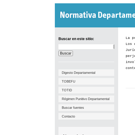
La p
Buscar en este sitio:
Los 
Buscar
Jurí
en
este
perj
sitio:
invo
cont
Digesto Departamental
TOBEFU
TOTID
Régimen Punitivo Departamental
Buscar fuentes
Contacto