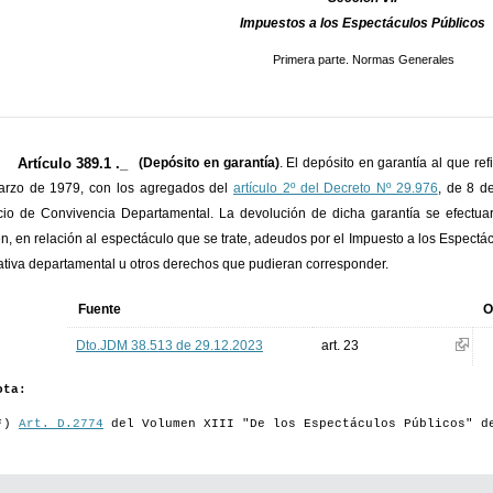
Impuestos a los Espectáculos Públicos
Primera parte. Normas Generales
Artículo 389.1 ._
(Depósito en garantía)
. El depósito en garantía al que ref
arzo de 1979, con los agregados del
artículo 2º del Decreto Nº 29.976
, de 8 de
cio de Convivencia Departamental. La devolución de dicha garantía se efectu
en, en relación al espectáculo que se trate, adeudos por el Impuesto a los Espectác
tiva departamental u otros derechos que pudieran corresponder.
Fuente
O
Dto.JDM 38.513 de 29.12.2023
art. 23
ota:
*)
Art. D.2774
del Volumen XIII "De los Espectáculos Públicos" d