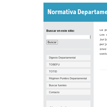
La p
Buscar en este sitio:
Los 
Buscar
Jurí
en
este
perj
sitio:
invo
cont
Digesto Departamental
TOBEFU
TOTID
Régimen Punitivo Departamental
Buscar fuentes
Contacto