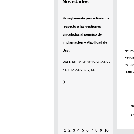
Novedades
Se reglamenta procedimiento
respecto a las gestiones
vinculadas al permiso de
Implantación y Viabilidad de
Uso.
de m
Servi
Por
Res. IM Nº 3029/26
de 27
exist
de julio de 2026, se...
norma
[+]
N
(
1
2
3
4
5
6
7
8
9
10