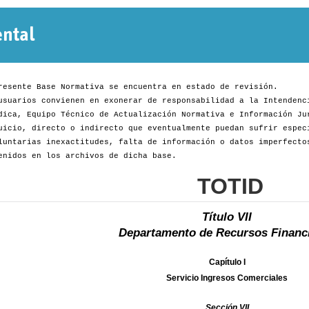
Normativa
Departamental
resente Base Normativa se encuentra en estado de revisión.
usuarios convienen en exonerar de responsabilidad a la Intendenc
dica, Equipo Técnico de Actualización Normativa e Información Ju
uicio, directo o indirecto que eventualmente puedan sufrir espec
luntarias inexactitudes, falta de información o datos imperfecto
enidos en los archivos de dicha base.
TOTID
Título VII
Departamento de Recursos Financ
Capítulo I
Servicio Ingresos Comerciales
Sección VII