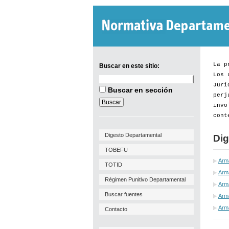
La p
Buscar en este sitio:
Los 
Buscar
Jurí
en
Buscar en sección
este
perj
sitio:
invo
cont
Digesto Departamental
Dig
TOBEFU
Arm
TOTID
Arma
Régimen Punitivo Departamental
Arm
Buscar fuentes
Arma
Arm
Contacto