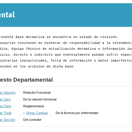
Normativa
Departamental
resente Base Normativa se encuentra en estado de revisión.
usuarios convienen en exonerar de responsabilidad a la Intendenc
dica, Equipo Técnico de Actualización Normativa e Información Ju
uicio, directo o indirecto que eventualmente puedan sufrir espec
luntarias inexactitudes, falta de información o datos imperfecto
enidos en los archivos de dicha base.
esto Departamental
ar Volumen
Relación Funcional
r Libro
De la relación funcional
ar Parte
Reglamentaria
r Título
Armar Capítulo
De la licencia por enfermedad
ar Sección
Del contralor