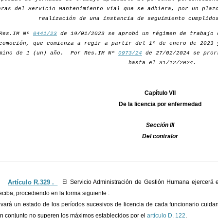
eras del Servicio Mantenimiento Vial que se adhiera, por un plaz
realización de una instancia de seguimiento cumplido
 Res.IM Nº
0441/23
de 19/01/2023 se aprobó un régimen de trabajo 
comoción, que comienza a regir a partir del 1º de enero de 2023 
mino de 1 (un) año. Por Res.IM Nº
0973/24
de 27/02/2024 se pror
hasta el 31/12/2024.
Capítulo VII
De la licencia por enfermedad
Sección III
Del contralor
Artículo R.329 ._
El Servicio Administración de Gestión Humana ejercerá e
eciba, procediendo en la forma siguiente :
evará un estado de los períodos sucesivos de licencia de cada funcionario cui
n conjunto no superen los máximos establecidos por el
artículo D. 122
.