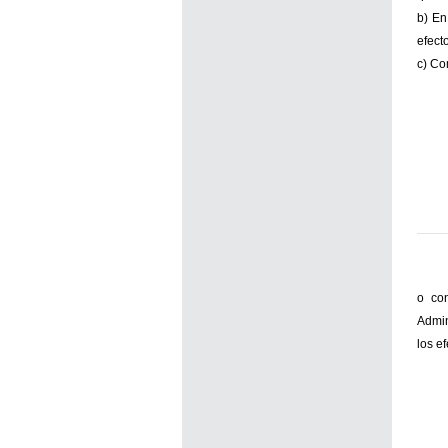
b) En
efect
c) Co
o co
Admin
los e