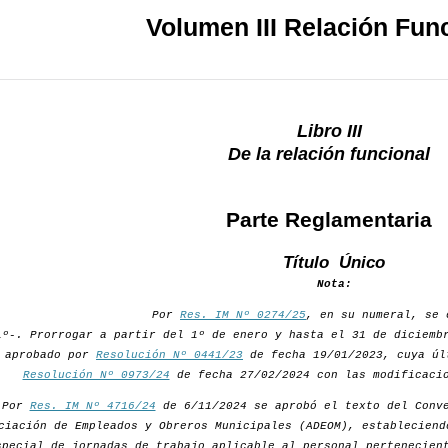
Volumen III Relación Fun
Libro III
De la relación funcional
Parte Reglamentaria
Título Único
Nota:
Por
Res. IM Nº 0274/25
, en su numeral, se 
1º-. Prorrogar a partir del 1º de enero y hasta el 31 de diciemb
aprobado por
Resolución Nº 0441/23
de fecha 19/01/2023, cuya úl
Resolución Nº 0973/24
de fecha 27/02/2024 con las modificacio
Por
Res. IM Nº 4716/24
de 6/11/2024 se aprobó el texto del Conve
ciación de Empleados y Obreros Municipales (ADEOM), estableciend
special de jornadas de trabajo aplicable al personal pertenecien