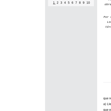
1
2
3
4
5
6
7
8
9
10
obr
Por
Lo
tér
que r
a) Ll
que e