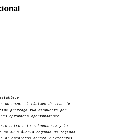
cional
establece:
re de 2025, el régimen de trabajo
tima prórroga fue dispuesta por
nes aprobadas oportunamente.
nio entre esta Intendencia y la
o en su cláusula segunda un régimen
te al escalafón obrero y jefaturas