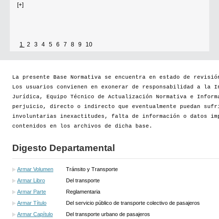
Se establece que estarán exonerados del pago de tasas y sellados los
establecimientos que soliciten el reconocimiento como Espacio Cultural
1
2
3
4
5
6
7
8
9
10
Independiente (ECI)
Por...
La presente Base Normativa se encuentra en estado de revisió
Los usuarios convienen en exonerar de responsabilidad a la I
[+]
Jurídica, Equipo Técnico de Actualización Normativa e Inform
perjuicio, directo o indirecto que eventualmente puedan sufr
involuntarias inexactitudes, falta de información o datos im
contenidos en los archivos de dicha base.
Digesto Departamental
Armar Volumen
Tránsito y Transporte
Armar Libro
Del transporte
Armar Parte
Reglamentaria
Armar Título
Del servicio público de transporte colectivo de pasajeros
Armar Capítulo
Del transporte urbano de pasajeros