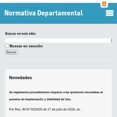
Normati
Departa
Buscar en este sitio:
Buscar
en
Buscar en sección
este
sitio:
Digesto Departamental
Novedades
TOBEFU
Se reglamenta procedimiento respecto a las gestiones vinculadas al
TOTID
permiso de Implantación y Viabilidad de Uso.
Régimen Punitivo Departamental
Por
Res. IM Nº 3029/26
de 27 de julio de 2026, se...
Buscar fuentes
Contacto
[+]