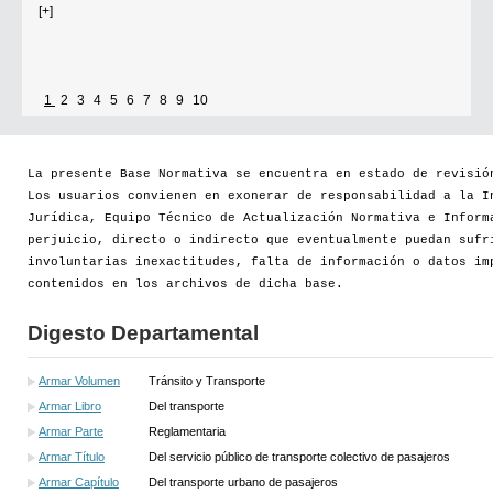
[+]
1
2
3
4
5
6
7
8
9
10
Se establece que estarán exonerados del pago de tasas y sellados los
establecimientos que soliciten el reconocimiento como Espacio Cultural
Independiente (ECI)
La presente Base Normativa se encuentra en estado de revisió
Los usuarios convienen en exonerar de responsabilidad a la I
Por...
Jurídica, Equipo Técnico de Actualización Normativa e Inform
perjuicio, directo o indirecto que eventualmente puedan sufr
[+]
involuntarias inexactitudes, falta de información o datos im
contenidos en los archivos de dicha base.
Digesto Departamental
Armar Volumen
Tránsito y Transporte
Armar Libro
Del transporte
Armar Parte
Reglamentaria
Armar Título
Del servicio público de transporte colectivo de pasajeros
Armar Capítulo
Del transporte urbano de pasajeros