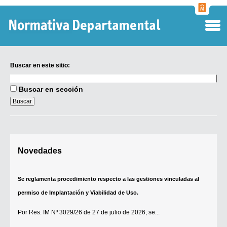
Normati
Departa
Buscar en este sitio:
Buscar
en
Buscar en sección
este
sitio:
Digesto Departamental
Novedades
TOBEFU
TOTID
Se reglamenta procedimiento respecto a las gestiones vinculadas al
Régimen Punitivo Departamental
permiso de Implantación y Viabilidad de Uso.
Buscar fuentes
Por
Res. IM Nº 3029/26
de 27 de julio de 2026, se...
Contacto