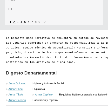
[+]
1
2
3
4
5
6
7
8
9
10
La presente Base Normativa se encuentra en estado de revisió
Los usuarios convienen en exonerar de responsabilidad a la I
Jurídica, Equipo Técnico de Actualización Normativa e Inform
perjuicio, directo o indirecto que eventualmente puedan sufr
involuntarias inexactitudes, falta de información o datos im
contenidos en los archivos de dicha base.
Digesto Departamental
Armar Volumen
Higiene y Asistencia Social
Armar Parte
Legislativa
Armar Título
Armar Capítulo
Requisitos higiénicos para la manipulación
Armar Sección
Habilitación y registro.