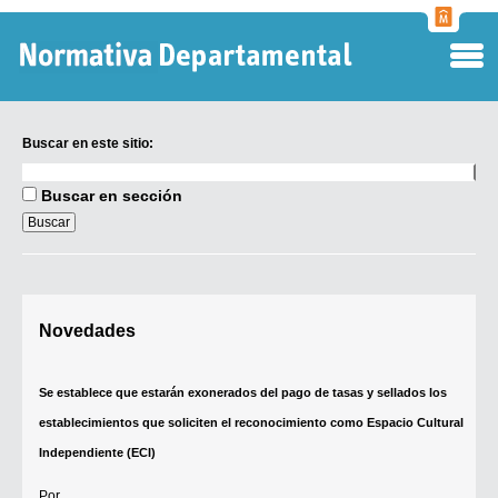
Normati
Departa
Buscar en este sitio:
Buscar
en
Buscar en sección
este
sitio:
Digesto Departamental
Novedades
TOBEFU
TOTID
Se establece que estarán exonerados del pago de tasas y sellados los
Régimen Punitivo Departamental
establecimientos que soliciten el reconocimiento como Espacio Cultural
Buscar fuentes
Independiente (ECI)
Contacto
Por...