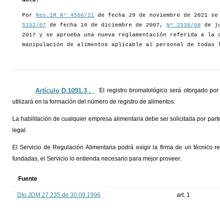
Nota:
Por
Res.IM Nº 4506/21
de fecha 29 de noviembre de 2021 se
5152/07
de fecha 10 de diciembre de 2007,
Nº 2538/08
de ju
2017 y se aprueba una nueva reglamentación referida a la 
manipulación de alimentos aplicable al personal de todas 
Artículo D.1091.3 ._
El registro bromatológico será otorgado por
utilizará en la formación del número de registro de alimentos.
La habilitación de cualquier empresa alimentaria debe ser solicitada por parte
legal.
El Servicio de Regulación Alimentaria podrá exigir la firma de un técnico 
fundadas, el Servicio lo entienda necesario para mejor proveer.
Fuente
Dto.JDM 27.235 de 30.09.1996
art. 1