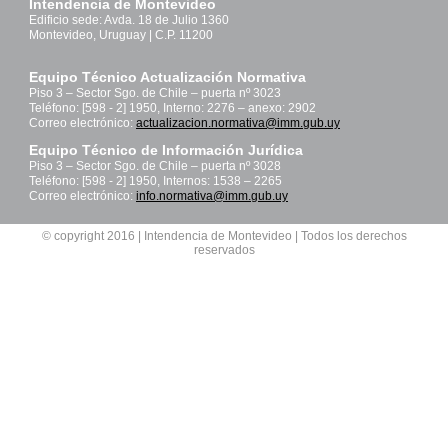
Intendencia de Montevideo
Edificio sede: Avda. 18 de Julio 1360
Montevideo, Uruguay | C.P. 11200
Equipo Técnico Actualización Normativa
Piso 3 – Sector Sgo. de Chile – puerta nº 3023
Teléfono: [598 - 2] 1950, Interno: 2276 – anexo: 2902
Correo electrónico:
actualizacion.normativa@imm.gub.uy
Equipo Técnico de Información Jurídica
Piso 3 – Sector Sgo. de Chile – puerta nº 3028
Teléfono: [598 - 2] 1950, Internos: 1538 – 2265
Correo electrónico:
info.normativa@imm.gub.uy
© copyright 2016 | Intendencia de Montevideo | Todos los derechos
reservados