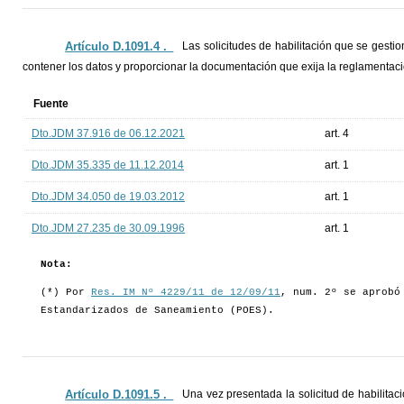
Artículo D.1091.4 ._
Las solicitudes de habilitación que se gesti
contener los datos y proporcionar la documentación que exija la reglamentaci
Fuente
Dto.JDM 37.916 de 06.12.2021
art. 4
Dto.JDM 35.335 de 11.12.2014
art. 1
Dto.JDM 34.050 de 19.03.2012
art. 1
Dto.JDM 27.235 de 30.09.1996
art. 1
Nota:
(*) Por
Res. IM Nº 4229/11 de 12/09/11
, num. 2º se aprobó
Estandarizados de Saneamiento (POES).
Artículo D.1091.5 ._
Una vez presentada la solicitud de habilitaci