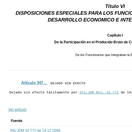
Título VI
DISPOSICIONES ESPECIALES PARA LOS FUNC
DESARROLLO ECONOMICO E INT
Capítulo I
De la Participación en el Producido Bruto de 
De los Funcionarios que Integraban la E
Artículo 347 ._
DEJADO SIN EFECTO
Dejado sin efecto tácitamente por
Dto.JDM Nro. 32.772
de 19
Ver artículo
Fuente
Dto.JDM 32.772 de 19.12.2008