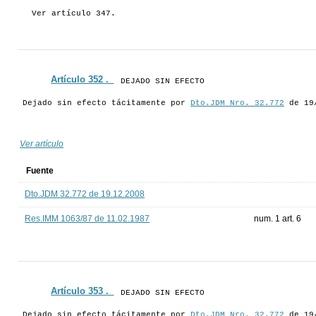
Ver artículo 347.
Artículo 352 ._
DEJADO SIN EFECTO
Dejado sin efecto tácitamente por
Dto.JDM Nro. 32.772
de 19
Ver artículo
Fuente
Dto.JDM 32.772 de 19.12.2008
Res.IMM 1063/87 de 11.02.1987
num. 1 art. 6
Artículo 353 ._
DEJADO SIN EFECTO
Dejado sin efecto tácitamente por
Dto.JDM Nro. 32.772
de 19