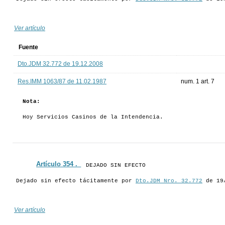
Ver artículo
Fuente
Dto.JDM 32.772 de 19.12.2008
Res.IMM 1063/87 de 11.02.1987
num. 1 art. 7
Nota:
Hoy Servicios Casinos de la Intendencia.
Artículo 354 ._
DEJADO SIN EFECTO
Dejado sin efecto tácitamente por
Dto.JDM Nro. 32.772
de 19
Ver artículo