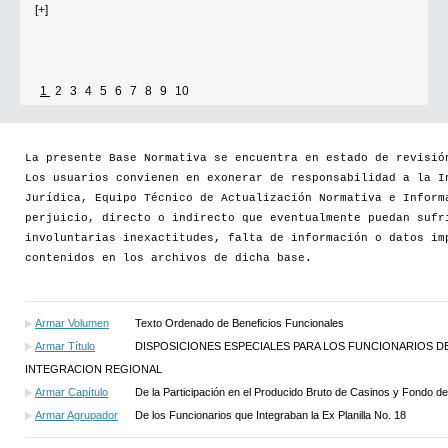
Se establece que estarán exonerados del pago de tasas y sellados los
establecimientos que soliciten el reconocimiento como Espacio Cultural
Independiente (ECI)
1
2
3
4
5
6
7
8
9
10
Por...
La presente Base Normativa se encuentra en estado de revisió
[+]
Los usuarios convienen en exonerar de responsabilidad a la I
Jurídica, Equipo Técnico de Actualización Normativa e Inform
perjuicio, directo o indirecto que eventualmente puedan sufr
involuntarias inexactitudes, falta de información o datos im
contenidos en los archivos de dicha base.
Armar Volumen
Texto Ordenado de Beneficios Funcionales
Armar Título
DISPOSICIONES ESPECIALES PARA LOS FUNCIONARIOS
INTEGRACION REGIONAL
Armar Capítulo
De la Participación en el Producido Bruto de Casinos y Fondo d
Armar Agrupador
De los Funcionarios que Integraban la Ex Planilla No. 18