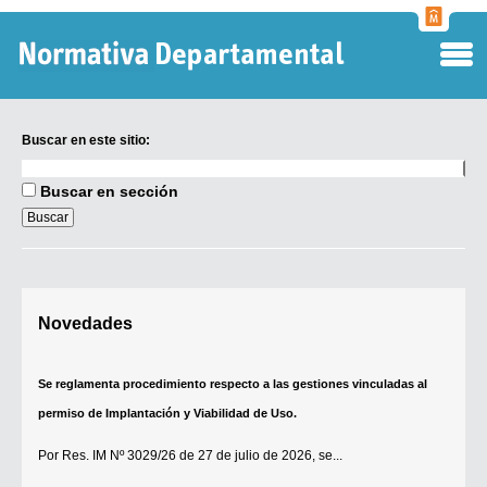
Normati
Departa
Buscar en este sitio:
Buscar
en
Buscar en sección
este
sitio:
Digesto Departamental
Se reglamenta procedimiento respecto a las gestiones vinculadas al
Novedades
TOBEFU
permiso de Implantación y Viabilidad de Uso.
TOTID
Por
Res. IM Nº 3029/26
de 27 de julio de 2026, se...
Régimen Punitivo Departamental
[+]
Buscar fuentes
Contacto