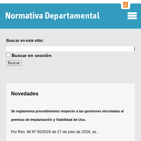
Normati
Departa
Buscar en este sitio:
Buscar
en
Buscar en sección
este
sitio:
Digesto Departamental
Novedades
TOBEFU
TOTID
Se reglamenta procedimiento respecto a las gestiones vinculadas al
Régimen Punitivo Departamental
permiso de Implantación y Viabilidad de Uso.
Buscar fuentes
Por
Res. IM Nº 3029/26
de 27 de julio de 2026, se...
Contacto