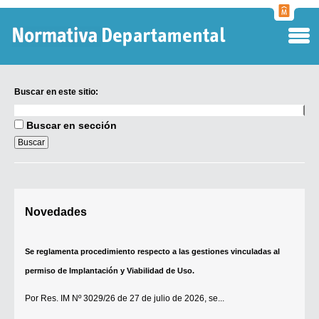
Normati
Departa
Buscar en este sitio:
Buscar
en
Buscar en sección
este
sitio:
Digesto Departamental
Novedades
TOBEFU
TOTID
Se reglamenta procedimiento respecto a las gestiones vinculadas al
Régimen Punitivo Departamental
permiso de Implantación y Viabilidad de Uso.
Buscar fuentes
Por
Res. IM Nº 3029/26
de 27 de julio de 2026, se...
Contacto