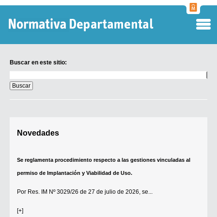
Normati
Departa
Buscar en este sitio:
Buscar
en
este
sitio:
Digesto Departamental
Novedades
TOBEFU
TOTID
Se reglamenta procedimiento respecto a las gestiones vinculadas al
Régimen Punitivo Departamental
permiso de Implantación y Viabilidad de Uso.
Buscar fuentes
Por
Res. IM Nº 3029/26
de 27 de julio de 2026, se...
Contacto
[+]