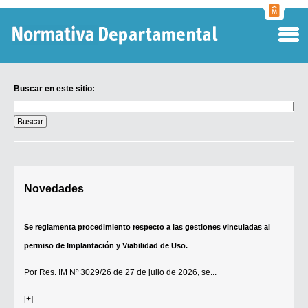
Normati
Departa
Buscar en este sitio:
Buscar
en
este
sitio:
Digesto Departamental
Novedades
TOBEFU
TOTID
Se reglamenta procedimiento respecto a las gestiones vinculadas al
Régimen Punitivo Departamental
permiso de Implantación y Viabilidad de Uso.
Buscar fuentes
Por
Res. IM Nº 3029/26
de 27 de julio de 2026, se...
Contacto
[+]