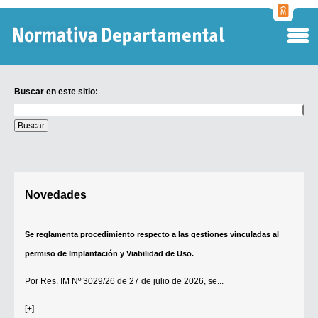
Normati
Departa
Buscar en este sitio:
Buscar
en
este
sitio:
Digesto Departamental
Novedades
TOBEFU
TOTID
Se reglamenta procedimiento respecto a las gestiones vinculadas al
Régimen Punitivo Departamental
permiso de Implantación y Viabilidad de Uso.
Buscar fuentes
Por
Res. IM Nº 3029/26
de 27 de julio de 2026, se...
Contacto
[+]