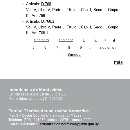
Articulo:
D.768
Vol. V, Libro V, Parte L, Título I, Cap. I, Secc. I, Grupo
III, Art. 768
Articulo:
D.768.1
Vol. V, Libro V, Parte L, Título I, Cap. I, Secc. I, Grupo
III, Art. 768.1
« primero
‹ anterior
1
2
3
4
Páginas
5
6
7
8
9
…
siguiente ›
último »
más
Intendencia de Montevideo
Edificio sede: Avda. 18 de Julio 1360
Montevideo, Uruguay | C.P. 11200
Equipo Técnico Actualización Normativa
Piso 3 – Sector Sgo. de Chile – puerta nº 3023
Teléfono: [598 - 2] 1950, Interno: 2276 – anexo: 2902
Correo electrónico:
actualizacion.normativa@imm.gub.uy