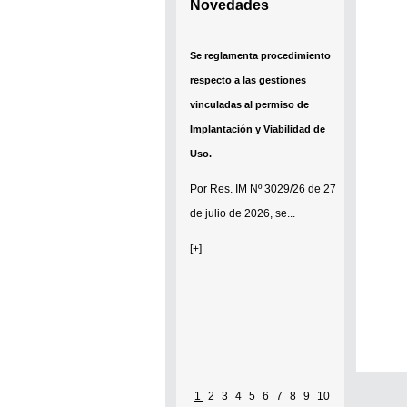
Novedades
Se reglamenta procedimiento
respecto a las gestiones
vinculadas al permiso de
Implantación y Viabilidad de
Uso.
Por
Res. IM Nº 3029/26
de 27
de julio de 2026, se...
[+]
Pág
1
2
3
4
5
6
7
8
9
10