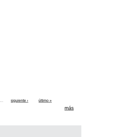
…
siguiente ›
último »
más