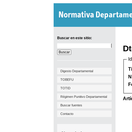
Buscar en este sitio:
Buscar
Dt
en
este
I
sitio:
T
Digesto Departamental
N
TOBEFU
F
TOTID
Régimen Punitivo Departamental
Artí
Buscar fuentes
Contacto