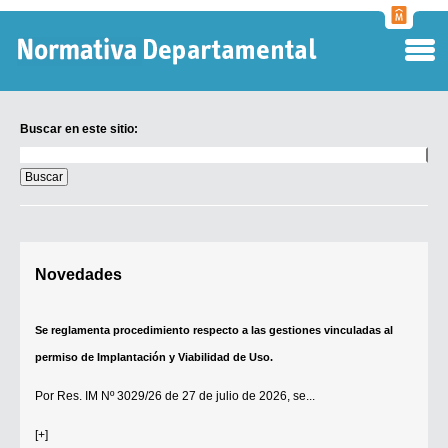
Normati
Departa
Buscar en este sitio:
Buscar
en
este
sitio:
Digesto Departamental
Novedades
TOBEFU
TOTID
Se reglamenta procedimiento respecto a las gestiones vinculadas al
Régimen Punitivo Departamental
permiso de Implantación y Viabilidad de Uso.
Buscar fuentes
Por
Res. IM Nº 3029/26
de 27 de julio de 2026, se...
Contacto
[+]