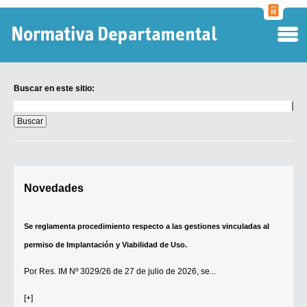
Normati
Departa
Buscar en este sitio:
Buscar
en
este
sitio:
Digesto Departamental
Novedades
TOBEFU
TOTID
Se reglamenta procedimiento respecto a las gestiones vinculadas al
Régimen Punitivo Departamental
permiso de Implantación y Viabilidad de Uso.
Buscar fuentes
Por
Res. IM Nº 3029/26
de 27 de julio de 2026, se...
Contacto
[+]