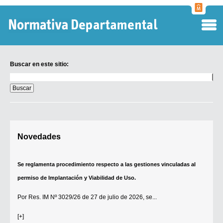
Normati
Departa
Buscar en este sitio:
Buscar
en
este
sitio:
Digesto Departamental
Novedades
TOBEFU
TOTID
Se reglamenta procedimiento respecto a las gestiones vinculadas al
Régimen Punitivo Departamental
permiso de Implantación y Viabilidad de Uso.
Buscar fuentes
Por
Res. IM Nº 3029/26
de 27 de julio de 2026, se...
Contacto
[+]