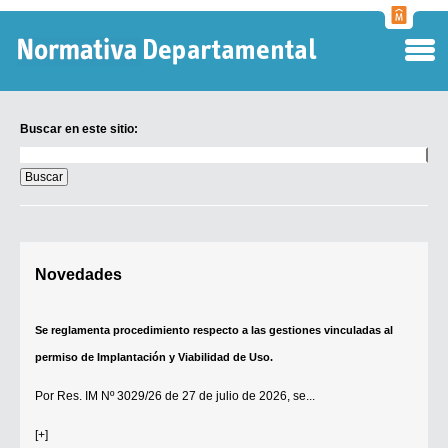
Normati
Departa
Buscar en este sitio:
Buscar
en
este
sitio:
Digesto Departamental
Novedades
TOBEFU
TOTID
Se reglamenta procedimiento respecto a las gestiones vinculadas al
Régimen Punitivo Departamental
permiso de Implantación y Viabilidad de Uso.
Buscar fuentes
Por
Res. IM Nº 3029/26
de 27 de julio de 2026, se...
Contacto
[+]