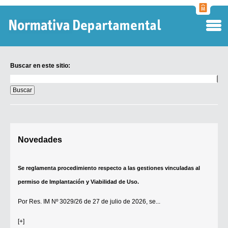
Normati
Departa
Buscar en este sitio:
Buscar
en
este
sitio:
Digesto Departamental
Novedades
TOBEFU
TOTID
Se reglamenta procedimiento respecto a las gestiones vinculadas al
Régimen Punitivo Departamental
permiso de Implantación y Viabilidad de Uso.
Buscar fuentes
Por
Res. IM Nº 3029/26
de 27 de julio de 2026, se...
Contacto
[+]