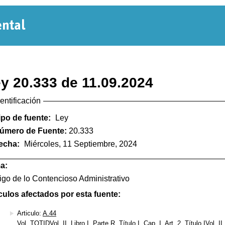
Normativa
Departamental
y 20.333 de 11.09.2024
dentificación
ipo de fuente:
Ley
úmero de Fuente:
20.333
echa:
Miércoles, 11 Septiembre, 2024
a:
go de lo Contencioso Administrativo
culos afectados por esta fuente:
Articulo:
A.44
Vol. TOTIDVol. II, Libro I, Parte R, Título I, Cap. I, Art. 2, Título IVol. II,