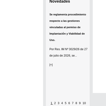
Novedades
Se reglamenta procedimiento
respecto a las gestiones
vinculadas al permiso de
Implantación y Viabilidad de
Uso.
Por
Res. IM Nº 3029/26
de 27
de julio de 2026, se...
[+]
1
2
3
4
5
6
7
8
9
10