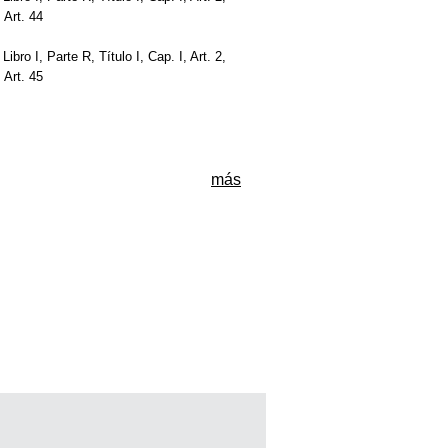
, Art. 44
 Libro I, Parte R, Título I, Cap. I, Art. 2,
, Art. 45
más