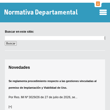
Normati
Departa
Buscar en este sitio:
Buscar
en
este
sitio:
Digesto Departamental
Novedades
TOBEFU
TOTID
Se reglamenta procedimiento respecto a las gestiones vinculadas al
Régimen Punitivo Departamental
permiso de Implantación y Viabilidad de Uso.
Buscar fuentes
Por
Res. IM Nº 3029/26
de 27 de julio de 2026, se...
Contacto
[+]