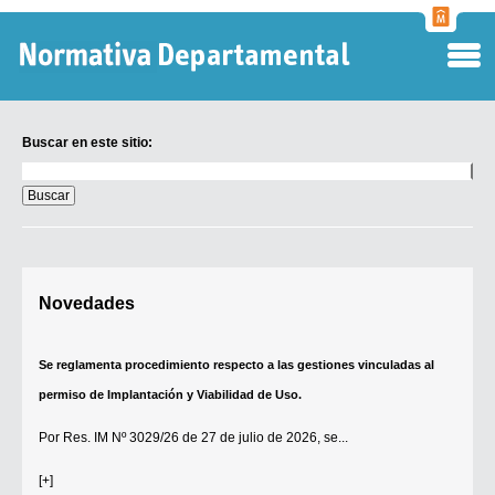
Normati
Departa
Buscar en este sitio:
Buscar
en
este
sitio:
Digesto Departamental
Novedades
TOBEFU
TOTID
Se reglamenta procedimiento respecto a las gestiones vinculadas al
Régimen Punitivo Departamental
permiso de Implantación y Viabilidad de Uso.
Buscar fuentes
Por
Res. IM Nº 3029/26
de 27 de julio de 2026, se...
Contacto
[+]