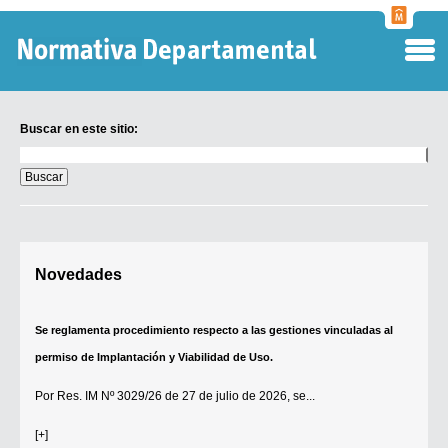
Normati
Departa
Buscar en este sitio:
Buscar
en
este
sitio:
Digesto Departamental
Novedades
TOBEFU
TOTID
Se reglamenta procedimiento respecto a las gestiones vinculadas al
Régimen Punitivo Departamental
permiso de Implantación y Viabilidad de Uso.
Buscar fuentes
Por
Res. IM Nº 3029/26
de 27 de julio de 2026, se...
Contacto
[+]