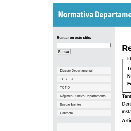
Buscar en este sitio:
Buscar
Re
en
este
I
sitio:
T
Digesto Departamental
N
TOBEFU
F
TOTID
Tem
Régimen Punitivo Departamental
Dere
Buscar fuentes
inst
Contacto
Artí