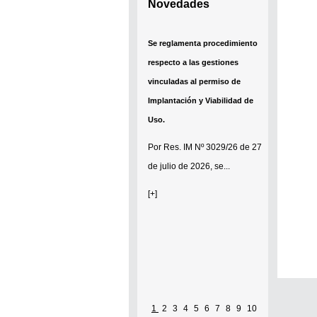
Novedades
Se reglamenta procedimiento
respecto a las gestiones
vinculadas al permiso de
Implantación y Viabilidad de
Uso.
Por
Res. IM Nº 3029/26
de 27
de julio de 2026, se...
[+]
1
2
3
4
5
6
7
8
9
10