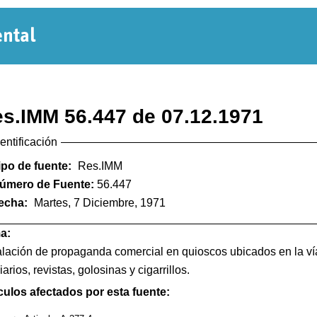
Normativa
Departamental
s.IMM 56.447 de 07.12.1971
dentificación
ipo de fuente:
Res.IMM
úmero de Fuente:
56.447
echa:
Martes, 7 Diciembre, 1971
a:
alación de propaganda comercial en quioscos ubicados en la vía
iarios, revistas, golosinas y cigarrillos.
culos afectados por esta fuente: