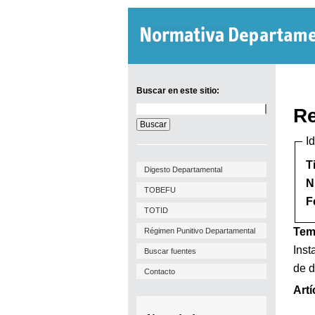
Buscar en este sitio:
Buscar
Re
en
este
I
sitio:
T
Digesto Departamental
N
TOBEFU
F
TOTID
Tem
Régimen Punitivo Departamental
Inst
Buscar fuentes
de d
Contacto
Artí