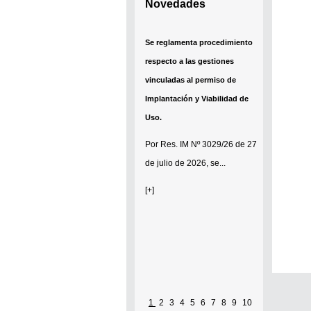
Novedades
Se reglamenta procedimiento
respecto a las gestiones
vinculadas al permiso de
Implantación y Viabilidad de
Uso.
Por
Res. IM Nº 3029/26
de 27
de julio de 2026, se...
[+]
1
2
3
4
5
6
7
8
9
10