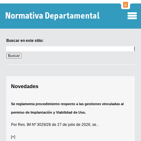
Normati
Departa
Buscar en este sitio:
Buscar
en
este
sitio:
Digesto Departamental
Novedades
TOBEFU
TOTID
Se reglamenta procedimiento respecto a las gestiones vinculadas al
Régimen Punitivo Departamental
permiso de Implantación y Viabilidad de Uso.
Buscar fuentes
Por
Res. IM Nº 3029/26
de 27 de julio de 2026, se...
Contacto
[+]