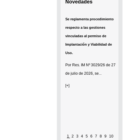
Novedades
Se reglamenta procedimiento
respecto a las gestiones
vinculadas al permiso de
Implantación y Viabilidad de
Uso.
Por
Res. IM Nº 3029/26
de 27
de julio de 2026, se...
[+]
1
2
3
4
5
6
7
8
9
10