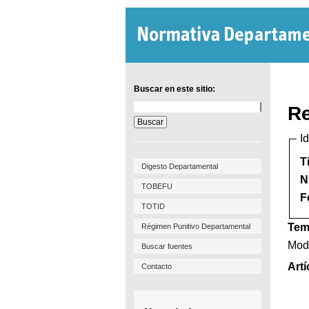
Buscar en este sitio:
Buscar
Re
en
este
I
sitio:
T
Digesto Departamental
N
TOBEFU
F
TOTID
Tem
Régimen Punitivo Departamental
Modi
Buscar fuentes
Artí
Contacto