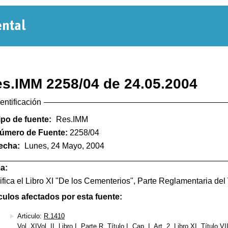
Normativa
Departamental
s.IMM 2258/04 de 24.05.2004
dentificación
ipo de fuente:
Res.IMM
úmero de Fuente:
2258/04
echa:
Lunes, 24 Mayo, 2004
a:
fica el Libro XI "De los Cementerios", Parte Reglamentaria del 
culos afectados por esta fuente:
Articulo:
R.1410
Vol. XIVol. II, Libro I, Parte R, Título I, Cap. I, Art. 2, Libro XI, Título VI