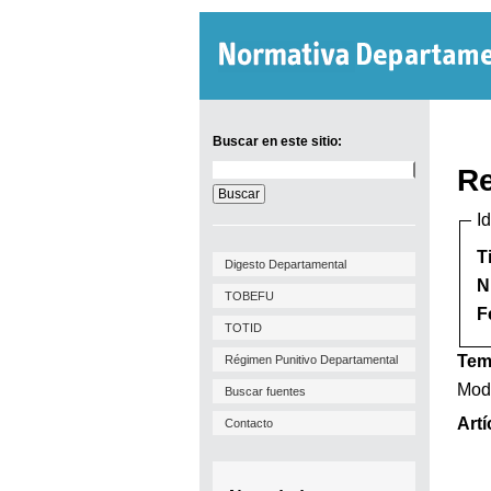
Buscar en este sitio:
Buscar
Re
en
este
I
sitio:
T
Digesto Departamental
N
TOBEFU
F
TOTID
Tem
Régimen Punitivo Departamental
Modi
Buscar fuentes
Artí
Contacto