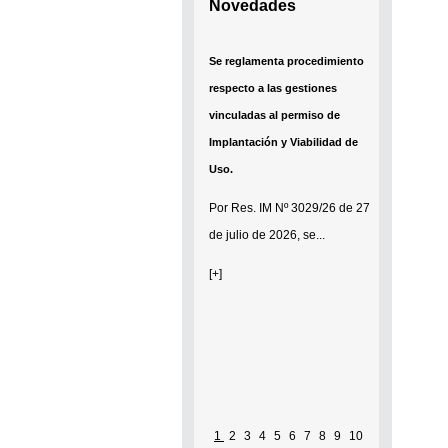
Novedades
Se reglamenta procedimiento
respecto a las gestiones
vinculadas al permiso de
Implantación y Viabilidad de
Uso.
Por
Res. IM Nº 3029/26
de 27
de julio de 2026, se...
[+]
1
2
3
4
5
6
7
8
9
10