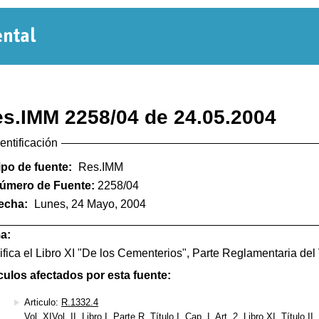
Normativa
Departamental
s.IMM 2258/04 de 24.05.2004
dentificación
ipo de fuente:
Res.IMM
úmero de Fuente:
2258/04
echa:
Lunes, 24 Mayo, 2004
a:
fica el Libro XI "De los Cementerios", Parte Reglamentaria del 
culos afectados por esta fuente:
Articulo:
R.1332.4
Vol. XIVol. II, Libro I, Parte R, Título I, Cap. I, Art. 2, Libro XI, Título II