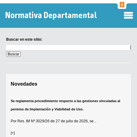
Normati
Departa
Buscar en este sitio:
Buscar
en
este
sitio:
Digesto Departamental
Novedades
TOBEFU
TOTID
Se reglamenta procedimiento respecto a las gestiones vinculadas al
Régimen Punitivo Departamental
permiso de Implantación y Viabilidad de Uso.
Buscar fuentes
Por
Res. IM Nº 3029/26
de 27 de julio de 2026, se...
Contacto
[+]