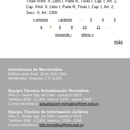
Título IIIVol. II, Libro I, Parte R, Título I, Cap. I, Art. 2,
Cap. IIVol. II, Libro I, Parte R, Título I, Cap. I, Art. 2,
Secc. II, Art. 1359
« primero
‹ anterior
…
3
4
5
Páginas
6
7
8
9
10
11
…
siguiente ›
último »
más
Intendencia de Montevideo
Edificio sede: Avda. 18 de Julio 1360
Montevideo, Uruguay | C.P. 11200
Equipo Técnico Actualización Normativa
Piso 3 – Sector Sgo. de Chile – puerta nº 3023
Teléfono: [598 - 2] 1950, Interno: 2276 – anexo: 2902
Correo electrónico:
actualizacion.normativa@imm.gub.uy
Equipo Técnico de Información Jurídica
Piso 3 – Sector Sgo. de Chile – puerta nº 3028
Teléfono: [598 - 2] 1950, Internos: 1538 – 2265
Correo electrónico:
info.normativa@imm.gub.uy