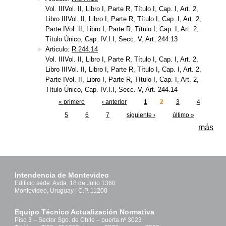
Vol. IIIVol. II, Libro I, Parte R, Título I, Cap. I, Art. 2,
Libro IIIVol. II, Libro I, Parte R, Título I, Cap. I, Art. 2,
Parte IVol. II, Libro I, Parte R, Título I, Cap. I, Art. 2,
Título Único, Cap. IV.I.I, Secc. V, Art. 244.13
Articulo:
R.244.14
Vol. IIIVol. II, Libro I, Parte R, Título I, Cap. I, Art. 2,
Libro IIIVol. II, Libro I, Parte R, Título I, Cap. I, Art. 2,
Parte IVol. II, Libro I, Parte R, Título I, Cap. I, Art. 2,
Título Único, Cap. IV.I.I, Secc. V, Art. 244.14
« primero
‹ anterior
1
2
3
4
Páginas
5
6
7
siguiente ›
último »
más
Intendencia de Montevideo
Edificio sede: Avda. 18 de Julio 1360
Montevideo, Uruguay | C.P. 11200
Equipo Técnico Actualización Normativa
Piso 3 – Sector Sgo. de Chile – puerta nº 3023