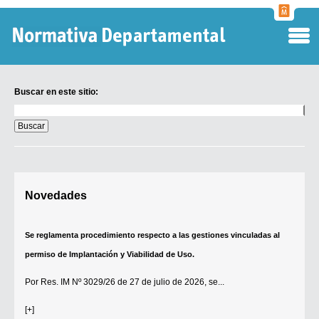
Normati
Departa
Buscar en este sitio:
Buscar
en
este
sitio:
Digesto Departamental
Novedades
TOBEFU
TOTID
Se reglamenta procedimiento respecto a las gestiones vinculadas al
Régimen Punitivo Departamental
permiso de Implantación y Viabilidad de Uso.
Buscar fuentes
Por
Res. IM Nº 3029/26
de 27 de julio de 2026, se...
Contacto
[+]