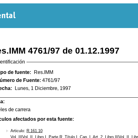
Normativa
Departamental
s.IMM 4761/97 de 01.12.1997
dentificación
ipo de fuente:
Res.IMM
úmero de Fuente:
4761/97
echa:
Lunes, 1 Diciembre, 1997
a:
les de carrera
culos afectados por esta fuente:
Articulo:
R.161.10
Vol. IIIVol. II, Libro I, Parte R, Título I, Cap. I, Art. 2, Libro IIIVol. II, Li