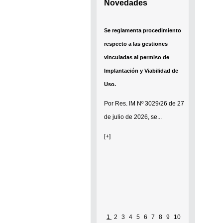
Novedades
Se reglamenta procedimiento
respecto a las gestiones
vinculadas al permiso de
Implantación y Viabilidad de
Uso.
Por
Res. IM Nº 3029/26
de 27
de julio de 2026, se...
[+]
1
2
3
4
5
6
7
8
9
10