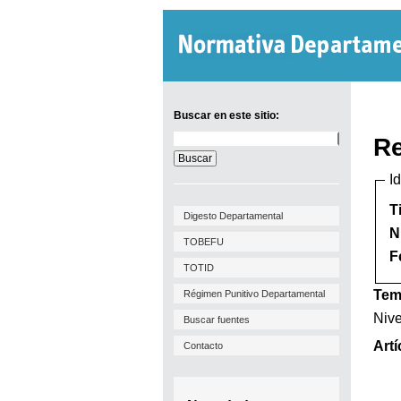
Buscar en este sitio:
Buscar
Re
en
este
I
sitio:
T
Digesto Departamental
N
TOBEFU
F
TOTID
Tem
Régimen Punitivo Departamental
Nive
Buscar fuentes
Artí
Contacto