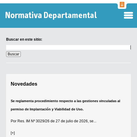
Normati
Departa
Buscar en este sitio:
Buscar
en
este
sitio:
Digesto Departamental
Novedades
TOBEFU
TOTID
Se reglamenta procedimiento respecto a las gestiones vinculadas al
Régimen Punitivo Departamental
permiso de Implantación y Viabilidad de Uso.
Buscar fuentes
Por
Res. IM Nº 3029/26
de 27 de julio de 2026, se...
Contacto
[+]