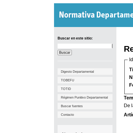
Buscar en este sitio:
Buscar
Re
en
este
I
sitio:
T
Digesto Departamental
N
TOBEFU
F
TOTID
Tem
Régimen Punitivo Departamental
De l
Buscar fuentes
Artí
Contacto