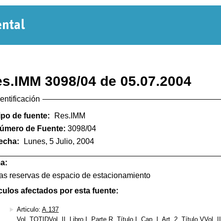
Normativa
Departamental
s.IMM 3098/04 de 05.07.2004
dentificación
ipo de fuente:
Res.IMM
úmero de Fuente:
3098/04
echa:
Lunes, 5 Julio, 2004
a:
as reservas de espacio de estacionamiento
culos afectados por esta fuente:
Articulo:
A.137
Vol. TOTIDVol. II, Libro I, Parte R, Título I, Cap. I, Art. 2, Título VVol. II