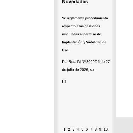
Novedades
Se reglamenta procedimiento
respecto a las gestiones
vinculadas al permiso de
Implantación y Viabilidad de
Uso.
Por
Res. IM Nº 3029/26
de 27
de julio de 2026, se...
[+]
1
2
3
4
5
6
7
8
9
10