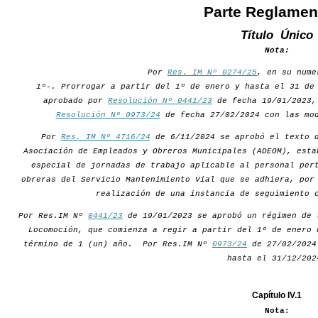
Parte Reglamen
Título Único
Nota:
Por
Res. IM Nº 0274/25
, en su nume
1º-. Prorrogar a partir del 1º de enero y hasta el 31 de
aprobado por
Resolución Nº 0441/23
de fecha 19/01/2023,
Resolución Nº 0973/24
de fecha 27/02/2024 con las mod
Por
Res. IM Nº 4716/24
de 6/11/2024 se aprobó el texto d
Asociación de Empleados y Obreros Municipales (ADEOM), esta
especial de jornadas de trabajo aplicable al personal per
obreras del Servicio Mantenimiento Vial que se adhiera, por
realización de una instancia de seguimiento 
Por Res.IM Nº
0441/23
de 19/01/2023 se aprobó un régimen de 
Locomoción, que comienza a regir a partir del 1º de enero 
término de 1 (un) año. Por Res.IM Nº
0973/24
de 27/02/2024 
hasta el 31/12/202
Capítulo IV.1
Nota: