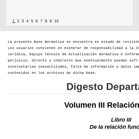
1
2
3
4
5
6
7
8
9
10
La presente Base Normativa se encuentra en estado de revisió
Los usuarios convienen en exonerar de responsabilidad a la I
Jurídica, Equipo Técnico de Actualización Normativa e Inform
perjuicio, directo o indirecto que eventualmente puedan sufr
involuntarias inexactitudes, falta de información o datos im
contenidos en los archivos de dicha base.
Digesto Depar
Volumen III Relació
Libro III
De la relación fun