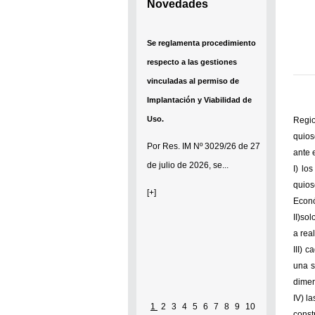
Novedades
Se reglamenta procedimiento
respecto a las gestiones
vinculadas al permiso de
Implantación y Viabilidad de
Uso.
Regio
quios
Por
Res. IM Nº 3029/26
de 27
ante 
de julio de 2026, se...
I) lo
quios
[+]
Econó
II)so
a rea
III) 
una s
dimen
IV) l
Se establece que estarán
1
2
3
4
5
6
7
8
9
10
const