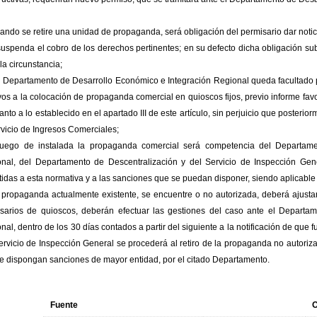
uando se retire una unidad de propaganda, será obligación del permisario dar notic
suspenda el cobro de los derechos pertinentes; en su defecto dicha obligación su
la circunstancia;
el Departamento de Desarrollo Económico e Integración Regional queda facultado 
ivos a la colocación de propaganda comercial en quioscos fijos, previo informe f
anto a lo establecido en el apartado III de este artículo, sin perjuicio que poster
rvicio de Ingresos Comerciales;
 luego de instalada la propaganda comercial será competencia del Departam
nal, del Departamento de Descentralización y del Servicio de Inspección Gener
idas a esta normativa y a las sanciones que se puedan disponer, siendo aplicable l
a propaganda actualmente existente, se encuentre o no autorizada, deberá ajustar
sarios de quioscos, deberán efectuar las gestiones del caso ante el Departa
nal, dentro de los 30 días contados a partir del siguiente a la notificación de que 
ervicio de Inspección General se procederá al retiro de la propaganda no autorizada
e dispongan sanciones de mayor entidad, por el citado Departamento.
Fuente
O