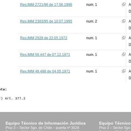
Res.IMM 2721/96 de 17.06.1996
num. 1
A
D
Res.IMM 2383/95 de 10.07.1995
num. 2
A
D
Res.IMM 2928 de 22.05.1972
num. 1
A
D
Res.IMM 56.447 de 07.12.1971
num. 1
A
D
Res.IMM 48.488 de 04.05.1971
num. 1
A
D
ota:
*) Art. 377.2
Equipo Técnico de Información Jurídica
Equipo Técnico
Piso 3 – Sector Sgo. de Chile – puerta nº 3028
Piso 3 – Sector Sgo