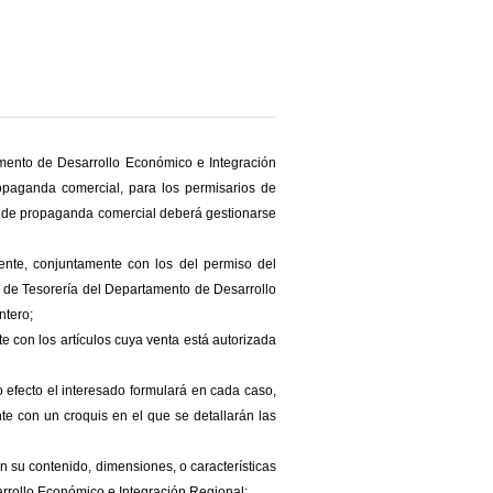
mento de Desarrollo Económico e Integración
ropaganda comercial, para los permisarios de
ión de propaganda comercial deberá gestionarse
nte, conjuntamente con los del permiso del
io de Tesorería del Departamento de Desarrollo
ntero;
e con los artículos cuya venta está autorizada
 efecto el interesado formulará en cada caso,
nte con un croquis en el que se detallarán las
 su contenido, dimensiones, o características
arrollo Económico e Integración Regional;