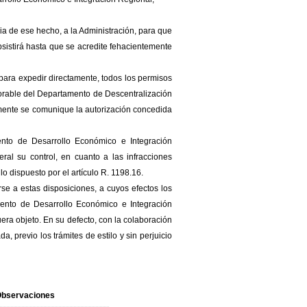
ia de ese hecho, a la Administración, para que
bsistirá hasta que se acredite fehacientemente
para expedir directamente, todos los permisos
avorable del Departamento de Descentralización
iormente se comunique la autorización concedida
ento de Desarrollo Económico e Integración
al su control, en cuanto a las infracciones
o dispuesto por el artículo R. 1198.16.
se a estas disposiciones, a cuyos efectos los
mento de Desarrollo Económico e Integración
fuera objeto. En su defecto, con la colaboración
, previo los trámites de estilo y sin perjuicio
bservaciones