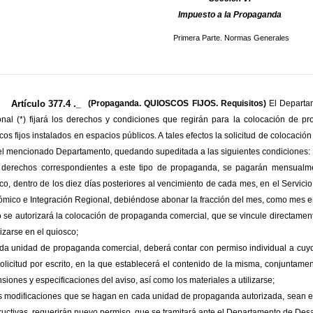
Impuesto a la Propaganda
Primera Parte. Normas Generales
Artículo 377.4 ._
(Propaganda. QUIOSCOS FIJOS. Requisitos)
El Departa
nal (*) fijará los derechos y condiciones que regirán para la colocación de p
cos fijos instalados en espacios públicos. A tales efectos la solicitud de colocac
el mencionado Departamento, quedando supeditada a las siguientes condiciones:
s derechos correspondientes a este tipo de propaganda, se pagarán mensualme
co, dentro de los diez días posteriores al vencimiento de cada mes, en el Servic
mico e Integración Regional, debiéndose abonar la fracción del mes, como mes e
lo se autorizará la colocación de propaganda comercial, que se vincule directament
lizarse en el quiosco;
cada unidad de propaganda comercial, deberá contar con permiso individual a cuyo
olicitud por escrito, en la que establecerá el contenido de la misma, conjuntame
siones y especificaciones del aviso, así como los materiales a utilizarse;
as modificaciones que se hagan en cada unidad de propaganda autorizada, sean en
ructivas, requerirán nuevo permiso, que se tramitará ante el Departamento de Des