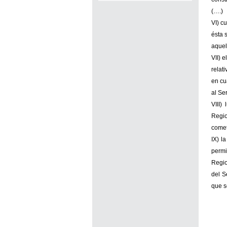
exonerados del pago de tasas y
(….)
sellados los establecimientos
VI) c
ésta 
que soliciten el reconocimiento
aquel
como Espacio Cultural
VII) 
Independiente (ECI)
relat
en cu
Por...
al Se
[+]
VIII)
Regio
comet
IX) l
permi
Regio
del S
que s