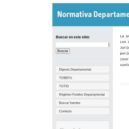
La p
Buscar en este sitio:
Los 
Buscar
Jurí
en
este
perj
sitio:
invo
cont
Digesto Departamental
TOBEFU
TOTID
Régimen Punitivo Departamental
Buscar fuentes
Contacto