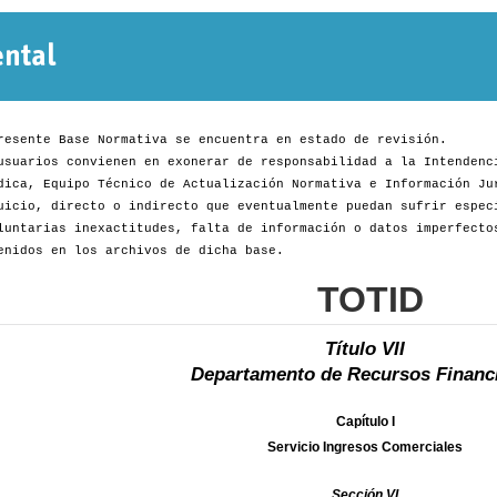
Normativa
Departamental
resente Base Normativa se encuentra en estado de revisión.
usuarios convienen en exonerar de responsabilidad a la Intendenc
dica, Equipo Técnico de Actualización Normativa e Información Ju
uicio, directo o indirecto que eventualmente puedan sufrir espec
luntarias inexactitudes, falta de información o datos imperfecto
enidos en los archivos de dicha base.
TOTID
Título VII
Departamento de Recursos Financ
Capítulo I
Servicio Ingresos Comerciales
Sección VI