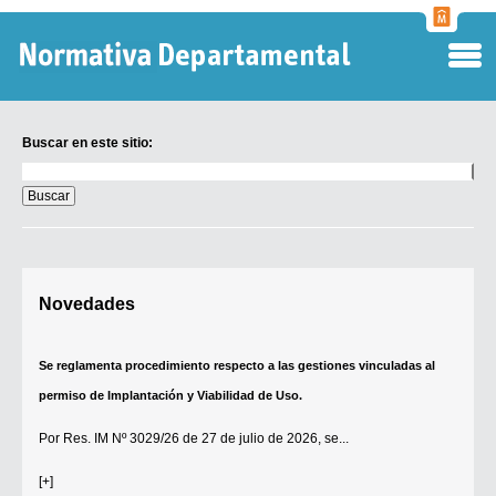
Normati
Departa
Buscar en este sitio:
Buscar
en
este
sitio:
Digesto Departamental
Novedades
TOBEFU
TOTID
Se reglamenta procedimiento respecto a las gestiones vinculadas al
Régimen Punitivo Departamental
permiso de Implantación y Viabilidad de Uso.
Buscar fuentes
Por
Res. IM Nº 3029/26
de 27 de julio de 2026, se...
Contacto
[+]