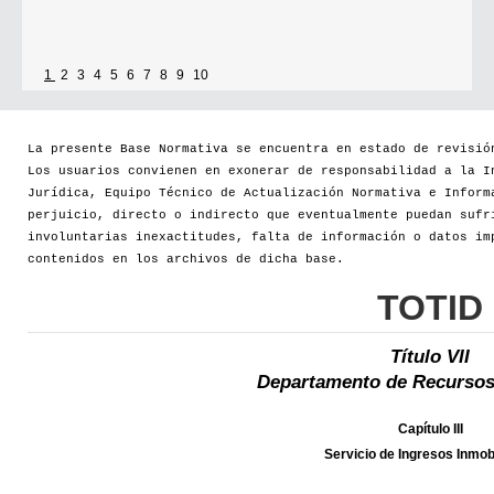
1
2
3
4
5
6
7
8
9
10
La presente Base Normativa se encuentra en estado de revisió
Los usuarios convienen en exonerar de responsabilidad a la I
Jurídica, Equipo Técnico de Actualización Normativa e Inform
perjuicio, directo o indirecto que eventualmente puedan sufr
involuntarias inexactitudes, falta de información o datos im
contenidos en los archivos de dicha base.
TOTID
Título VII
Departamento de Recursos
Capítulo III
Servicio de Ingresos Inmobi