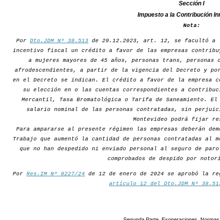
Sección I
Impuesto a la Contribución In
Nota:
Por
Dto.JDM Nº 38.513
de 29.12.2023, art. 12, se facultó a 
incentivo fiscal un crédito a favor de las empresas contribu
a mujeres mayores de 45 años, personas trans, personas 
afrodescendientes, a partir de la vigencia del Decreto y po
en el Decreto se indican. El crédito a favor de la empresa c
su elección en o las cuentas correspondientes a Contribuc
Mercantil, Tasa Bromatológica o Tarifa de Saneamiento. El
salario nominal de las personas contratadas, sin perjuic
Montevideo podrá fijar re
Para ampararse al presente régimen las empresas deberán dem
Trabajo que aumentó la cantidad de personas contratadas al m
que no han despedido ni enviado personal al seguro de paro
comprobados de despido por notor
Por
Res.IM Nº 0227/24
de 12 de enero de 2024 se aprobó la re
artículo 12 del Dto.JDM Nº 38.51
Segunda Parte. Exoneraciones. Normas