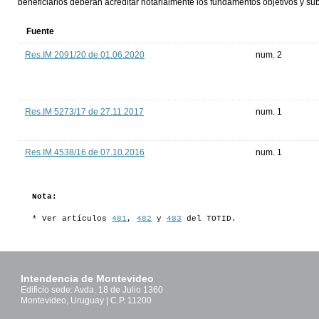
beneficiarios deberán acreditar notarialmente los fundamentos objetivos y su
Fuente
Res.IM 2091/20 de 01.06.2020
num. 2
Res.IM 5273/17 de 27.11.2017
num. 1
Res.IM 4538/16 de 07.10.2016
num. 1
Nota:
* Ver artículos
481
,
482
y
483
del TOTID.
Intendencia de Montevideo
Edificio sede: Avda. 18 de Julio 1360
Montevideo, Uruguay | C.P. 11200