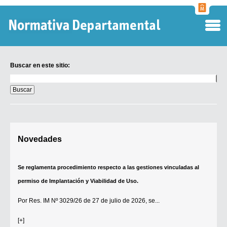
Normati
Departa
Buscar en este sitio:
Buscar
en
este
sitio:
Digesto Departamental
Novedades
TOBEFU
TOTID
Se reglamenta procedimiento respecto a las gestiones vinculadas al
Régimen Punitivo Departamental
permiso de Implantación y Viabilidad de Uso.
Buscar fuentes
Por
Res. IM Nº 3029/26
de 27 de julio de 2026, se...
Contacto
[+]