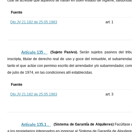
cual se acredite que aquellos se hallan en buen estado de higiene, salubrida
Fuente
Dto.JV 21.182 de 25.05.1983
art. 1
Artículo 135 ._
(Sujeto Pasivo).
Serán sujetos pasivos del trib
inscripta, titular de derecho real de uso y goce del inmueble, el subarrend
tanto el que actúe con permiso escrito del arrendador y/o subarrendador, c
de julio de 1974, en las condiciones allí establecidas.
Fuente
Dto.JV 21.182 de 25.05.1983
art. 3
Artículo 135.1 ._
(Sistema de Garantía de Alquileres)
Facúltase 
a los propietarios interesados en ingresar al Sistema de Garantía de Alquilere