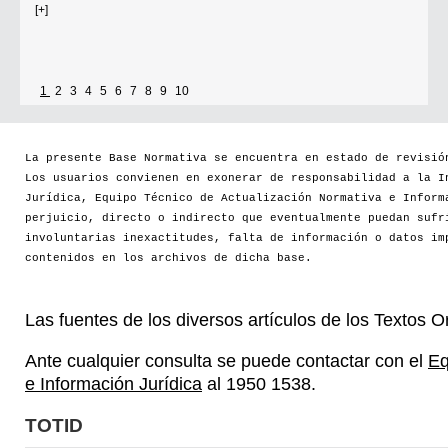
[+]
1
2
3
4
5
6
7
8
9
10
La presente Base Normativa se encuentra en estado de revisió
Los usuarios convienen en exonerar de responsabilidad a la I
Jurídica, Equipo Técnico de Actualización Normativa e Inform
perjuicio, directo o indirecto que eventualmente puedan sufr
involuntarias inexactitudes, falta de información o datos im
contenidos en los archivos de dicha base.
Las fuentes de los diversos artículos de los Textos 
Ante cualquier consulta se puede contactar con el
Eq
e Información Jurídica
al 1950 1538.
TOTID