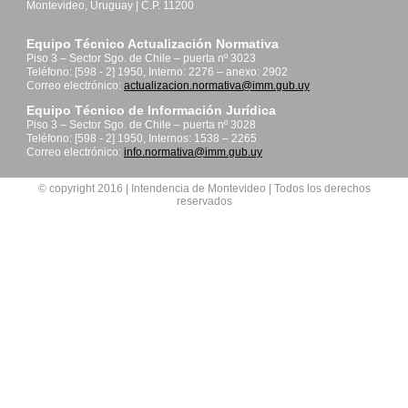
Montevideo, Uruguay | C.P. 11200
Equipo Técnico Actualización Normativa
Piso 3 – Sector Sgo. de Chile – puerta nº 3023
Teléfono: [598 - 2] 1950, Interno: 2276 – anexo: 2902
Correo electrónico:
actualizacion.normativa@imm.gub.uy
Equipo Técnico de Información Jurídica
Piso 3 – Sector Sgo. de Chile – puerta nº 3028
Teléfono: [598 - 2] 1950, Internos: 1538 – 2265
Correo electrónico:
info.normativa@imm.gub.uy
© copyright 2016 | Intendencia de Montevideo | Todos los derechos
reservados