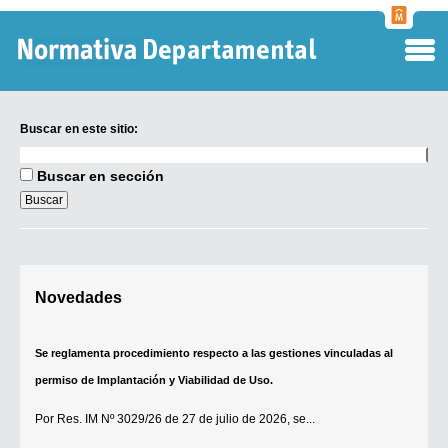
Normati
Departa
Buscar en este sitio:
Buscar
en
Buscar en sección
este
sitio:
Digesto Departamental
Novedades
TOBEFU
TOTID
Se reglamenta procedimiento respecto a las gestiones vinculadas al
Régimen Punitivo Departamental
permiso de Implantación y Viabilidad de Uso.
Buscar fuentes
Por
Res. IM Nº 3029/26
de 27 de julio de 2026, se...
Contacto