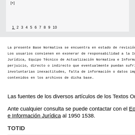
[+]
1
2
3
4
5
6
7
8
9
10
La presente Base Normativa se encuentra en estado de revisió
Los usuarios convienen en exonerar de responsabilidad a la I
Jurídica, Equipo Técnico de Actualización Normativa e Inform
perjuicio, directo o indirecto que eventualmente puedan sufr
involuntarias inexactitudes, falta de información o datos im
contenidos en los archivos de dicha base.
Las fuentes de los diversos artículos de los Textos 
Ante cualquier consulta se puede contactar con el
Eq
e Información Jurídica
al 1950 1538.
TOTID