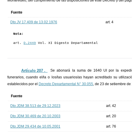
Montevideo, del cumplimiento de las disposiciones de este Decreto y del pago
Fuente
Dto.JV 17.409 de 13.02.1976
art. 4
Nota:
art.
D.2449
Vol. XI Digesto Departamental
Artículo 207 ._
Se abonará la suma de 1640 UI por la expedic
funerarios, cuando el/la o los/las usuarios/as hayan acreditado su utiliza
establecidos por el
Decreto Departamental N° 30.055
, de 23 de setiembre de 
Fuente
Dto.JDM 38.513 de 29.12.2023
art. 42
Dto.JDM 30.469 de 20.10.2003
art. 20
Dto.JDM 29.434 de 10.05.2001
art. 76