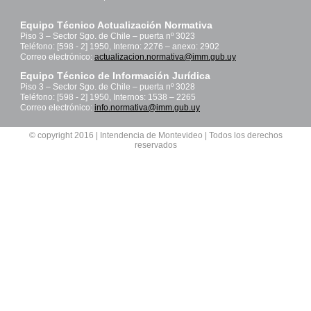
Equipo Técnico Actualización Normativa
Piso 3 – Sector Sgo. de Chile – puerta nº 3023
Teléfono: [598 - 2] 1950, Interno: 2276 – anexo: 2902
Correo electrónico:
actualizacion.normativa@imm.gub.uy
Equipo Técnico de Información Jurídica
Piso 3 – Sector Sgo. de Chile – puerta nº 3028
Teléfono: [598 - 2] 1950, Internos: 1538 – 2265
Correo electrónico:
info.normativa@imm.gub.uy
© copyright 2016 | Intendencia de Montevideo | Todos los derechos
reservados