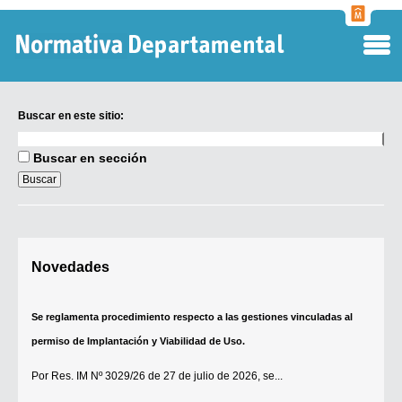
Normati
Departa
Buscar en este sitio:
Buscar
en
Buscar en sección
este
sitio:
Digesto Departamental
Novedades
TOBEFU
TOTID
Se reglamenta procedimiento respecto a las gestiones vinculadas al
Régimen Punitivo Departamental
permiso de Implantación y Viabilidad de Uso.
Buscar fuentes
Por
Res. IM Nº 3029/26
de 27 de julio de 2026, se...
Contacto