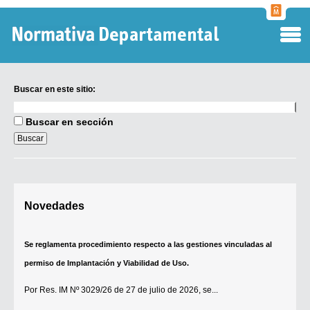
Normati
Departa
Buscar en este sitio:
Buscar
en
Buscar en sección
este
sitio:
Se reglamenta procedimiento respecto a las gestiones vinculadas al
permiso de Implantación y Viabilidad de Uso.
Digesto Departamental
Por
Res. IM Nº 3029/26
de 27 de julio de 2026, se...
Novedades
TOBEFU
[+]
TOTID
Régimen Punitivo Departamental
Buscar fuentes
Se establece que estarán exonerados del pago de tasas y sellados los
Contacto
establecimientos que soliciten el reconocimiento como Espacio Cultural