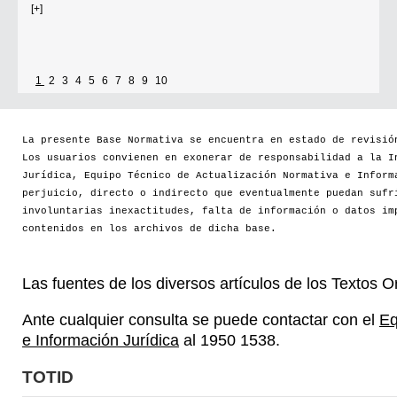
Independiente (ECI)
Por...
1
2
3
4
5
6
7
8
9
10
[+]
La presente Base Normativa se encuentra en estado de revisió
Los usuarios convienen en exonerar de responsabilidad a la I
Jurídica, Equipo Técnico de Actualización Normativa e Inform
perjuicio, directo o indirecto que eventualmente puedan sufr
involuntarias inexactitudes, falta de información o datos im
contenidos en los archivos de dicha base.
Las fuentes de los diversos artículos de los Textos 
Ante cualquier consulta se puede contactar con el
Eq
e Información Jurídica
al 1950 1538.
TOTID