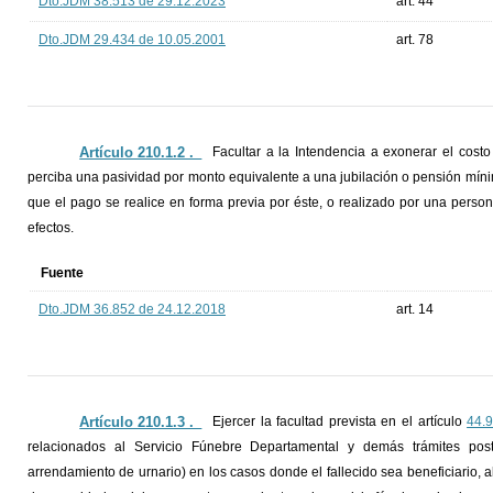
Dto.JDM 38.513 de 29.12.2023
art. 44
Dto.JDM 29.434 de 10.05.2001
art. 78
Artículo 210.1.2 ._
Facultar a la Intendencia a exonerar el costo
perciba una pasividad por monto equivalente a una jubilación o pensión míni
que el pago se realice en forma previa por éste, o realizado por una perso
efectos.
Fuente
Dto.JDM 36.852 de 24.12.2018
art. 14
Artículo 210.1.3 ._
Ejercer la facultad prevista en el artículo
44.9
relacionados al Servicio Fúnebre Departamental y demás trámites pos
arrendamiento de urnario) en los casos donde el fallecido sea beneficiario,