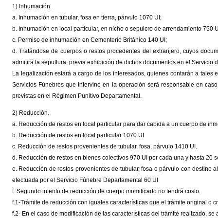
1) Inhumación.
a. Inhumación en tubular, fosa en tierra, párvulo 1070 UI;
b. Inhumación en local particular, en nicho o sepulcro de arrendamiento 750 U
c. Permiso de inhumación en Cementerio Británico 140 UI;
d. Tratándose de cuerpos o restos procedentes del extranjero, cuyos docum
admitirá la sepultura, previa exhibición de dichos documentos en el Servicio 
La legalización estará a cargo de los interesados, quienes contarán a tales
Servicios Fúnebres que intervino en la operación será responsable en caso
previstas en el Régimen Punitivo Departamental.
2) Reducción.
a. Reducción de restos en local particular para dar cabida a un cuerpo de inm
b. Reducción de restos en local particular 1070 UI
c. Reducción de restos provenientes de tubular, fosa, párvulo 1410 UI.
d. Reducción de restos en bienes colectivos 970 UI por cada una y hasta 20 s
e. Reducción de restos provenientes de tubular, fosa o párvulo con destino al
efectuada por el Servicio Fúnebre Departamental 60 UI
f. Segundo intento de reducción de cuerpo momificado no tendrá costo.
f.1-Trámite de reducción con iguales características que el trámite original o
f.2- En el caso de modificación de las características del trámite realizado, se